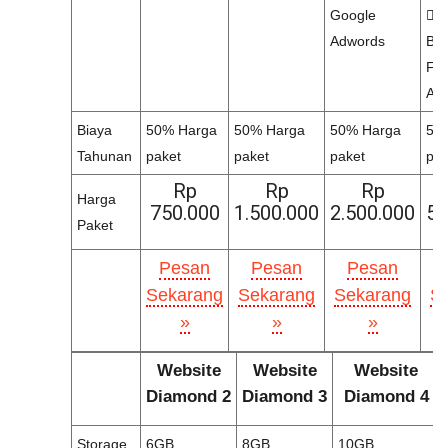
Google
Gr
Adwords
Bul
Fa
Ad
Biaya
50% Harga
50% Harga
50% Harga
50
Tahunan
paket
paket
paket
pak
Rp
Rp
Rp
Harga
750.000
1.500.000
2.500.000
5.
Paket
Pesan
Pesan
Pesan
Sekarang
Sekarang
Sekarang
S
»
»
»
Website
Website
Website
Diamond 2
Diamond 3
Diamond 4
Storage
6GB
8GB
10GB