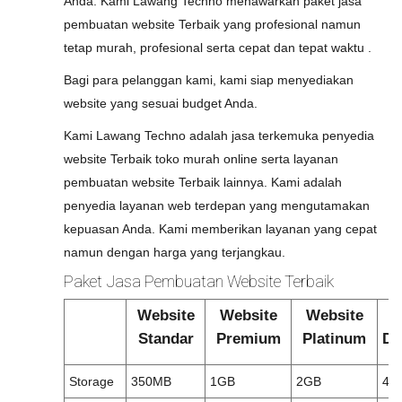
Anda. Kami Lawang Techno menawarkan paket jasa
pembuatan website Terbaik yang profesional namun
tetap murah, profesional serta cepat dan tepat waktu .
Bagi para pelanggan kami, kami siap menyediakan
website yang sesuai budget Anda.
Kami Lawang Techno adalah jasa terkemuka penyedia
website Terbaik toko murah online serta layanan
pembuatan website Terbaik lainnya. Kami adalah
penyedia layanan web terdepan yang mengutamakan
kepuasan Anda. Kami memberikan layanan yang cepat
namun dengan harga yang terjangkau.
Paket Jasa Pembuatan Website Terbaik
Website
Website
Website
W
Standar
Premium
Platinum
Di
Storage
350MB
1GB
2GB
4G