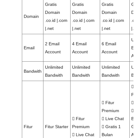
Gratis
Gratis
Gratis
Gra
Domain
Domain
Domain
Do
Domain
.co.id |.com
.co.id |.com
.co.id |.com
.co
|.net
|.net
|.net
|.n
Unl
2 Email
4 Email
6 Email
Email
Ema
Account
Account
Account
Acc
Unlimited
Unlimited
Unlimited
Unl
Bandwith
Bandwith
Bandwith
Bandwith
Ban
Fi
Pr
Fitur
L
Premium
Gr
Fitur
Live Chat
Bul
Fitur
Fitur Starter
Premium
Gratis 1
Go
Live Chat
Bulan
Ad