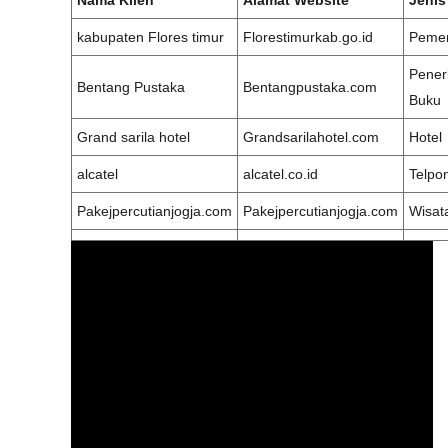
Nama Klien
Alamat Website
Jenis
kabupaten Flores timur
Florestimurkab.go.id
Pemer
Pener
Bentang Pustaka
Bentangpustaka.com
Buku
Grand sarila hotel
Grandsarilahotel.com
Hotel
alcatel
alcatel.co.id
Telpo
Pakejpercutianjogja.com
Pakejpercutianjogja.com
Wisat