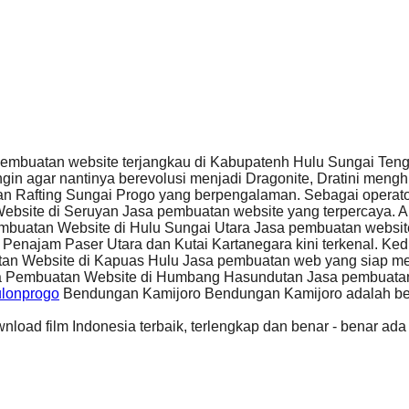
embuatan website terjangkau di Kabupatenh Hulu Sungai Teng
gin agar nantinya berevolusi menjadi Dragonite, Dratini men
n Rafting Sungai Progo yang berpengalaman. Sebagai operator
bsite di Seruyan Jasa pembuatan website yang terpercaya.
buatan Website di Hulu Sungai Utara Jasa pembuatan websit
Penajam Paser Utara dan Kutai Kartanegara kini terkenal. Ke
an Website di Kapuas Hulu Jasa pembuatan web yang siap m
 Pembuatan Website di Humbang Hasundutan Jasa pembuatan w
ulonprogo
Bendungan Kamijoro Bendungan Kamijoro adalah bend
nload film Indonesia terbaik, terlengkap dan benar - benar a