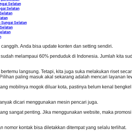
ngai Selatan
gai Selatan
Selatan
latan
 Sungai Selatan
Selatan
elatan
n
 canggih. Anda bisa update konten dan setting sendiri.
 sudah melampaui 60% penduduk di Indonesia. Jumlah kita su
u bertemu langsung. Tetapi, kita juga suka melakukan riset se
t. Pilihan paling masuk akal sekarang adalah mencari layanan l
ang mobilnya mogok diluar kota, pastinya belum kenal bengkel 
nyak dicari menggunakan mesin pencari juga.
ang sangat penting. Jika menggunakan website, maka promosi ki
an nomor kontak bisa diletakkan ditempat yang selalu terlihat.