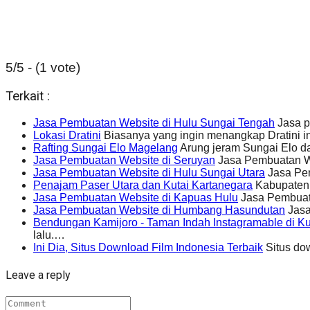
5/5 - (1 vote)
Terkait :
Jasa Pembuatan Website di Hulu Sungai Tengah
Jasa p
Lokasi Dratini
Biasanya yang ingin menangkap Dratini in
Rafting Sungai Elo Magelang
Arung jeram Sungai Elo da
Jasa Pembuatan Website di Seruyan
Jasa Pembuatan We
Jasa Pembuatan Website di Hulu Sungai Utara
Jasa Pem
Penajam Paser Utara dan Kutai Kartanegara
Kabupaten 
Jasa Pembuatan Website di Kapuas Hulu
Jasa Pembuat
Jasa Pembuatan Website di Humbang Hasundutan
Jasa
Bendungan Kamijoro - Taman Indah Instagramable di K
lalu.…
Ini Dia, Situs Download Film Indonesia Terbaik
Situs dow
Leave a reply