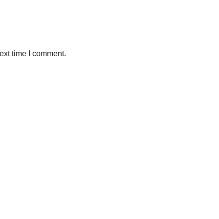
ext time I comment.
Sleman, Daerah Istimewa Yogyakarta 55281