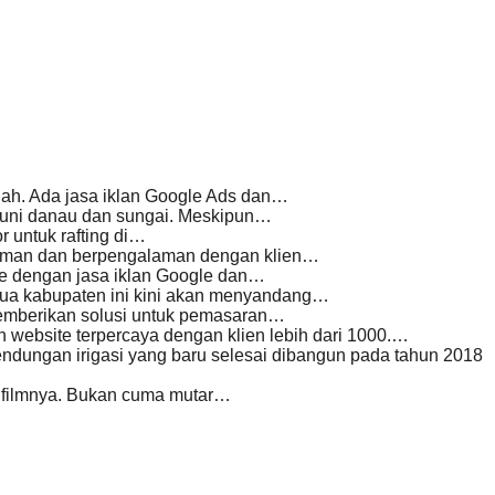
ah. Ada jasa iklan Google Ads dan…
ghuni danau dan sungai. Meskipun…
 untuk rafting di…
 Aman dan berpengalaman dengan klien…
e dengan jasa iklan Google dan…
dua kabupaten ini kini akan menyandang…
emberikan solusi untuk pemasaran…
ebsite terpercaya dengan klien lebih dari 1000.…
ungan irigasi yang baru selesai dibangun pada tahun 2018
da filmnya. Bukan cuma mutar…