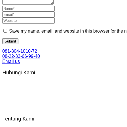
Save my name, email, and website in this browser for the n
081-804-1010-72
08-22-33-66-99-40
Email us
Hubungi Kami
WA 081 804 1010 72 (24 Jam)
Jam Kerja Kantor : 08.00–17.00 WIB
Alamat kantor
Jl. Gorongan 6 199B Condong Catur Kec. Depok, Kabupaten 
Tentang Kami