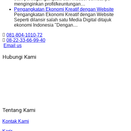
menginginkan profit/keuntungan…
Pengangkatan Ekonomi Kreatif dengan Website
Pengangkatan Ekonomi Kreatif dengan Website
Seperti dilansir salah satu Media Digital ditajuk
ekonomi Indonesia "Dengan…
081-804-1010-72
08-22-33-66-99-40
Email us
Hubungi Kami
WA 081 804 1010 72 (24 Jam)
Jam Kerja Kantor : 08.00–17.00 WIB
Alamat kantor
Jl. Gorongan 6 199B Condong Catur Kec. Depok, Kabupaten
Sleman, Daerah Istimewa Yogyakarta 55281
Tentang Kami
Kontak Kami