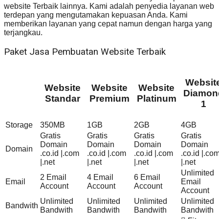
website Terbaik lainnya. Kami adalah penyedia layanan web
terdepan yang mengutamakan kepuasan Anda. Kami
memberikan layanan yang cepat namun dengan harga yang
terjangkau.
Paket Jasa Pembuatan Website Terbaik
Websit
Website
Website
Website
Diamon
Standar
Premium
Platinum
1
Storage
350MB
1GB
2GB
4GB
Gratis
Gratis
Gratis
Gratis
Domain
Domain
Domain
Domain
Domain
.co.id |.com
.co.id |.com
.co.id |.com
.co.id |.co
|.net
|.net
|.net
|.net
Unlimited
2 Email
4 Email
6 Email
Email
Email
Account
Account
Account
Account
Unlimited
Unlimited
Unlimited
Unlimited
Bandwith
Bandwith
Bandwith
Bandwith
Bandwith