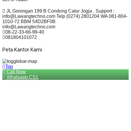
JL Gorongan 199 B Condong Catur Jogja . Support :
info@Lawangtechno.com Telp (0274) 2801204 WA 081-804-
1010-72 BBM 54D2BF0B
info@Lawangtechno.com
08-22-33-66-99-40
081804101072
Peta Kantor Kami
Top
Call Now
Whatsapp CS1