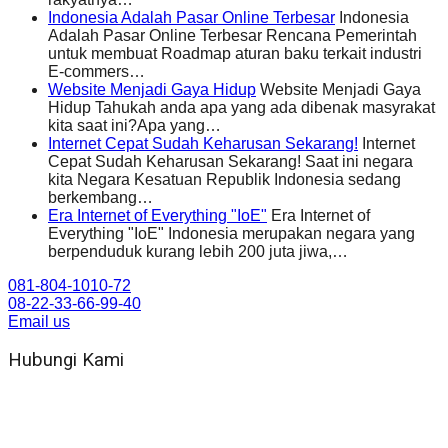
Indonesia Adalah Pasar Online Terbesar
Indonesia
Adalah Pasar Online Terbesar Rencana Pemerintah
untuk membuat Roadmap aturan baku terkait industri
E-commers…
Website Menjadi Gaya Hidup
Website Menjadi Gaya
Hidup Tahukah anda apa yang ada dibenak masyrakat
kita saat ini?Apa yang…
Internet Cepat Sudah Keharusan Sekarang!
Internet
Cepat Sudah Keharusan Sekarang! Saat ini negara
kita Negara Kesatuan Republik Indonesia sedang
berkembang…
Era Internet of Everything "IoE"
Era Internet of
Everything "IoE" Indonesia merupakan negara yang
berpenduduk kurang lebih 200 juta jiwa,…
081-804-1010-72
08-22-33-66-99-40
Email us
Hubungi Kami
WA 081 804 1010 72 (24 Jam)
Jam Kerja Kantor : 08.00–17.00 WIB