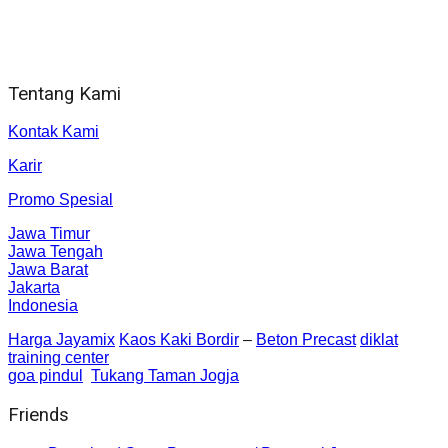
Alamat kantor
Jl. Gorongan 6 199B Condong Catur Kec. Depok, Kabupaten
Sleman, Daerah Istimewa Yogyakarta 55281
Tentang Kami
Kontak Kami
Karir
Promo Spesial
Jawa Timur
Jawa Tengah
Jawa Barat
Jakarta
Indonesia
Harga Jayamix
Kaos Kaki Bordir
–
Beton Precast
diklat
training center
goa pindul
Tukang Taman Jogja
Friends