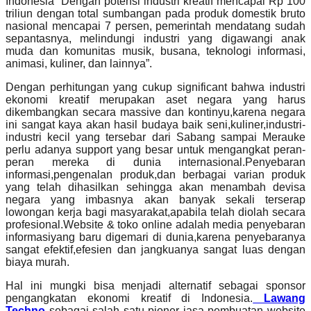
Indonesia “Dengan potensi industri kreatif mencapai Rp 100
triliun dengan total sumbangan pada produk domestik bruto
nasional mencapai 7 persen, pemerintah mendatang sudah
sepantasnya, melindungi industri yang digawangi anak
muda dan komunitas musik, busana, teknologi informasi,
animasi, kuliner, dan lainnya”.
Dengan perhitungan yang cukup significant bahwa industri
ekonomi kreatif merupakan aset negara yang harus
dikembangkan secara massive dan kontinyu,karena negara
ini sangat kaya akan hasil budaya baik seni,kuliner,industri-
industri kecil yang tersebar dari Sabang sampai Merauke
perlu adanya support yang besar untuk mengangkat peran-
peran mereka di dunia internasional.Penyebaran
informasi,pengenalan produk,dan berbagai varian produk
yang telah dihasilkan sehingga akan menambah devisa
negara yang imbasnya akan banyak sekali terserap
lowongan kerja bagi masyarakat,apabila telah diolah secara
profesional.Website & toko online adalah media penyebaran
informasiyang baru digemari di dunia,karena penyebaranya
sangat efektif,efesien dan jangkuanya sangat luas dengan
biaya murah.
Hal ini mungki bisa menjadi alternatif sebagai sponsor
pengangkatan ekonomi kreatif di Indonesia.
Lawang
Techno
sebagai salah satu pioner jasa pembuatan website