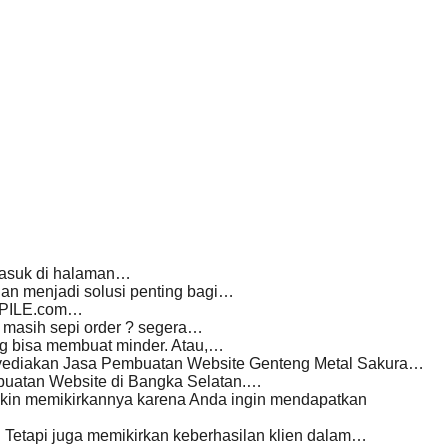
masuk di halaman…
an menjadi solusi penting bagi…
D PILE.com…
masih sepi order ? segera…
ang bisa membuat minder. Atau,…
yediakan Jasa Pembuatan Website Genteng Metal Sakura…
buatan Website di Bangka Selatan.…
gkin memikirkannya karena Anda ingin mendapatkan
 Tetapi juga memikirkan keberhasilan klien dalam…