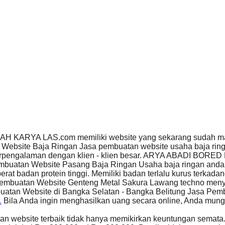
RKAH KARYA LAS.com memiliki website yang sekarang sudah 
ebsite Baja Ringan Jasa pembuatan website usaha baja ring
 berpengalaman dengan klien - klien besar. ARYA ABADI BORE
buatan Website Pasang Baja Ringan Usaha baja ringan anda 
at badan protein tinggi. Memiliki badan terlalu kurus terkad
embuatan Website Genteng Metal Sakura Lawang techno men
atan Website di Bangka Selatan - Bangka Belitung Jasa Pem
…
Bila Anda ingin menghasilkan uang secara online, Anda mun
n website terbaik tidak hanya memikirkan keuntungan semata.