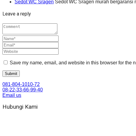
Sedot WC Sragen
Sedot WC Sragen murah bergaransi mu
Leave a reply
Save my name, email, and website in this browser for the n
081-804-1010-72
08-22-33-66-99-40
Email us
Hubungi Kami
WA 081 804 1010 72 (24 Jam)
Jam Kerja Kantor : 08.00–17.00 WIB
Alamat kantor