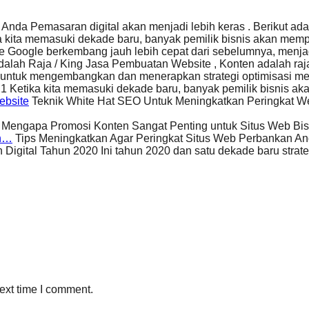
da Pemasaran digital akan menjadi lebih keras . Berikut ada
 kita memasuki dekade baru, banyak pemilik bisnis akan me
e Google berkembang jauh lebih cepat dari sebelumnya, menj
lah Raja / King Jasa Pembuatan Website , Konten adalah raja
untuk mengembangkan dan menerapkan strategi optimisasi mes
1 Ketika kita memasuki dekade baru, banyak pemilik bisnis a
ebsite
Teknik White Hat SEO Untuk Meningkatkan Peringkat We
Mengapa Promosi Konten Sangat Penting untuk Situs Web Bi
an…
Tips Meningkatkan Agar Peringkat Situs Web Perbankan A
Digital Tahun 2020 Ini tahun 2020 dan satu dekade baru stra
ext time I comment.