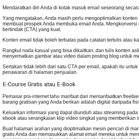
Mendaratkan diri Anda di kotak masuk email seseorang seca
Yang mengatakan, Anda masih perlu mengoptimalkan konten p
membuat prospek Anda membuka email Anda. Mengkonversi 
bertindak (CTA) yang kuat.
Konten email tidak boleh terbatas pada catatan tertulis atau k
Rangkul nada kasual yang bisa dikaitkan, dan tulis konten a
menyematkan gambar atau video dalam posting blog untuk me
Sertakan tidak lebih dari satu CTA per email, apakah itu un
penawaran di halaman penjualan.
E-Course Gratis atau E-Book
Pemasar pra-internet tahu manfaat dari memanfaatkan freebi
barang gratisan yang Anda berikan adalah digital daripada fisi
Keluarkan informasi yang dapat diunduh atau streaming pada s
ebook atau serangkaian klip video singkat yang memberikan i
Buat halaman arahan yang dioptimalkan mesin pencari di ma
gratis Anda dan memasukkan alamat email mereka untuk meng