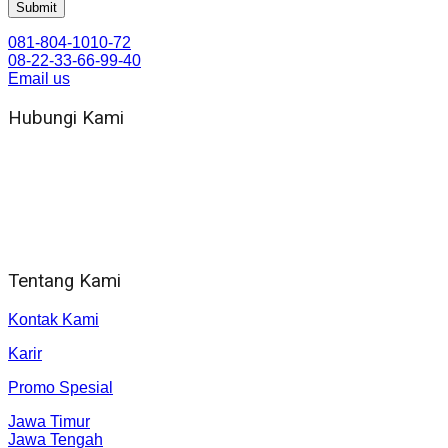
081-804-1010-72
08-22-33-66-99-40
Email us
Hubungi Kami
WA 081 804 1010 72 (24 Jam)
Jam Kerja Kantor : 08.00–17.00 WIB
Alamat kantor
Jl. Gorongan 6 199B Condong Catur Kec. Depok, Kabupaten 
Tentang Kami
Kontak Kami
Karir
Promo Spesial
Jawa Timur
Jawa Tengah