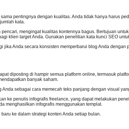
en sama pentingnya dengan kualitas. Anda tidak hanya harus pe
 jumlah kata.
in pencari, mengingat kualitas kontennya bagus. Bertujuan untu
i klien target Anda. Gunakan penelitian kata kunci SEO untuk
gi jika Anda secara konsisten memperbarui blog Anda dengan po
apat diposting di hampir semua platform online, termasuk pla
ka mendapatkan banyak saham.
og Anda sebagai cara memecah teks panjang dengan visual yan
ngkan ke penulis infografis freelance, yang dapat melakukan pe
da menghasilkan infografis menggunakan templat.
baru ke dalam strategi konten Anda setiap bulan.