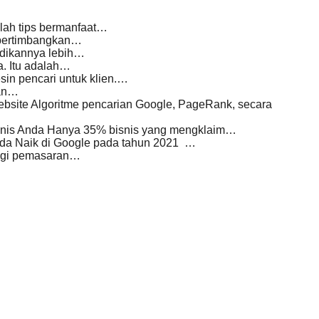
lah tips bermanfaat…
mpertimbangkan…
adikannya lebih…
. Itu adalah…
in pencari untuk klien.…
kan…
bsite Algoritme pencarian Google, PageRank, secara
snis Anda Hanya 35% bisnis yang mengklaim…
nda Naik di Google pada tahun 2021 …
tegi pemasaran…