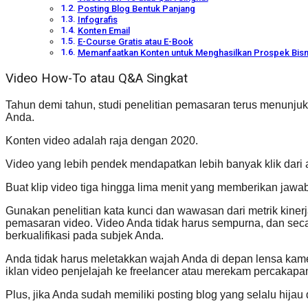
Posting Blog Bentuk Panjang
Infografis
Konten Email
E-Course Gratis atau E-Book
Memanfaatkan Konten untuk Menghasilkan Prospek Bisn
Video How-To atau Q&A Singkat
Tahun demi tahun, studi penelitian pemasaran terus menunju
Anda.
Konten video adalah raja dengan 2020.
Video yang lebih pendek mendapatkan lebih banyak klik dari 
Buat klip video tiga hingga lima menit yang memberikan jawab
Gunakan penelitian kata kunci dan wawasan dari metrik kiner
pemasaran video. Video Anda tidak harus sempurna, dan seca
berkualifikasi pada subjek Anda.
Anda tidak harus meletakkan wajah Anda di depan lensa kam
iklan video penjelajah ke freelancer atau merekam percaka
Plus, jika Anda sudah memiliki posting blog yang selalu hij