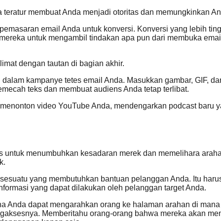
ra teratur membuat Anda menjadi otoritas dan memungkinkan A
emasaran email Anda untuk konversi. Konversi yang lebih tin
mereka untuk mengambil tindakan apa pun dari membuka ema
alimat dengan tautan di bagian akhir.
sli dalam kampanye tetes email Anda. Masukkan gambar, GIF, da
mecah teks dan membuat audiens Anda tetap terlibat.
tuk menonton video YouTube Anda, mendengarkan podcast baru ya
es untuk menumbuhkan kesadaran merek dan memelihara arahan 
k.
esuatu yang membutuhkan bantuan pelanggan Anda. Itu harus keci
nformasi yang dapat dilakukan oleh pelanggan target Anda.
na Anda dapat mengarahkan orang ke halaman arahan di mana 
aksesnya. Memberitahu orang-orang bahwa mereka akan mendaft