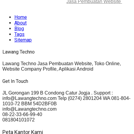
© 2025-2045 Lawang Techno
Jasa Pembuatan Website
. All
rights reserved.
Home
About
Blog
Tags
Sitemap
Lawang Techno
Lawang Techno Jasa Pembuatan Website, Toko Online,
Website Company Profile, Aplikasi Android
Get In Touch
JL Gorongan 199 B Condong Catur Jogja . Support :
info@Lawangtechno.com Telp (0274) 2801204 WA 081-804-
1010-72 BBM 54D2BF0B
info@Lawangtechno.com
08-22-33-66-99-40
081804101072
Peta Kantor Kami