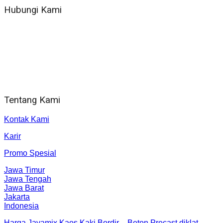
Hubungi Kami
WA 081 804 1010 72 (24 Jam)
Jam Kerja Kantor : 08.00–17.00 WIB
Alamat kantor
Jl. Gorongan 6 199B Condong Catur Kec. Depok, Kabupaten
Sleman, Daerah Istimewa Yogyakarta 55281
Tentang Kami
Kontak Kami
Karir
Promo Spesial
Jawa Timur
Jawa Tengah
Jawa Barat
Jakarta
Indonesia
Harga Jayamix
Kaos Kaki Bordir
–
Beton Precast
diklat