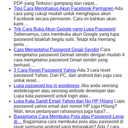
PDF yang Terkunci gampang dan cepat…
Tips Cara Menghapus Akun Facebook Permanen
Ada
cara yang cukup mudah untuk menghapus akun
Facebook secara permanen. Cara ini bahkan akan
kami…
Trik Cara Buka Akun Google yang Lupa Password
Sebenarnya, cara membuka akun Google yang lupa
password tidaklah begitu sulit. Tetapi kita memang
perlu…
Cara Mengetahui Password Gmail Sendiri
Cara
mengetahui password Gemail sendiri dengan mudah 4
cara mengetahui password Gmail sendiri yang
berhasil.…
3 Cara Reset Password Yahoo
Ada 3 cara reset
password Yahoo. Dari PC, dari android dan juga cara
untuk reset…
Lupa password log in wordpress
Jika anda seorang
webdesigner atau seorang website developer dan
Lupa kata password untuk login atau…
Lupa Kata Sandi Email Yahoo dan No HP Hilang
Lupa
password yahoo email dan nomor HP juga Hilang?
Wah, terus pertanyaan rahasianya juga lupa?…
Bagaimana Cara Membuka Pola atau Password Layar
di…
Bagaimana cara membuka pola atau password di
layar samsung android yang terlupakan? Ada 2 cara…