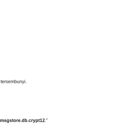
e tersembunyi.
msgstore.db.crypt12
.”