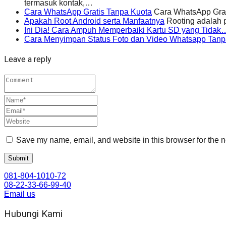
termasuk kontak,…
Cara WhatsApp Gratis Tanpa Kuota
Cara WhatsApp Grati
Apakah Root Android serta Manfaatnya
Rooting adalah 
Ini Dia! Cara Ampuh Memperbaiki Kartu SD yang Tidak
Cara Menyimpan Status Foto dan Video Whatsapp Tan
Leave a reply
Save my name, email, and website in this browser for the n
081-804-1010-72
08-22-33-66-99-40
Email us
Hubungi Kami