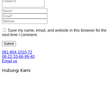
Save my name, email, and website in this browser for the
next time I comment.
081-804-1010-72
08-22-33-66-99-40
Email us
Hubungi Kami
WA 081 804 1010 72 (24 Jam)
Jam Kerja Kantor : 08.00–17.00 WIB
Alamat kantor
Jl. Gorongan 6 199B Condong Catur Kec. Depok, Kabupaten
Sleman, Daerah Istimewa Yogyakarta 55281