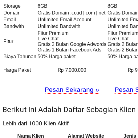
Storage
6GB
8GB
Domain
Gratis Domain .co.id |.com |.net
Gratis Domain 
Email
Unlimited Email Account
Unlimited Ema
Bandwith
Unlimited Bandwith
Unlimited Ba
Fitur Premium
Fitur Premiu
Live Chat
Live Chat
Fitur
Gratis 2 Bulan Google Adwords
Gratis 2 Bul
Gratis 1 Bulan Facebook Ads
Gratis 2 Bul
Biaya Tahunan
50% Harga paket
50% Harga pa
Rp 7.000.000
Rp 9
Harga Paket
Pesan Sekarang »
Pesan 
Berikut Ini Adalah Daftar Sebagian Klien
Lebih dari 1000 Klien Aktif
Nama Klien
Alamat Website
Jenis