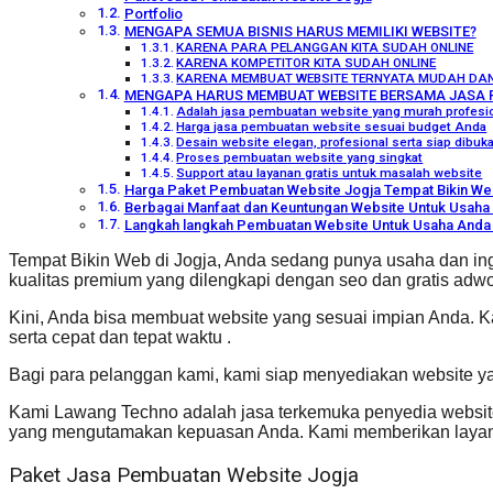
Portfolio
MENGAPA SEMUA BISNIS HARUS MEMILIKI WEBSITE?
KARENA PARA PELANGGAN KITA SUDAH ONLINE
KARENA KOMPETITOR KITA SUDAH ONLINE
KARENA MEMBUAT WEBSITE TERNYATA MUDAH DA
MENGAPA HARUS MEMBUAT WEBSITE BERSAMA JASA 
Adalah jasa pembuatan website yang murah profesio
Harga jasa pembuatan website sesuai budget Anda
Desain website elegan, profesional serta siap dibu
Proses pembuatan website yang singkat
Support atau layanan gratis untuk masalah website
Harga Paket Pembuatan Website Jogja Tempat Bikin Web
Berbagai Manfaat dan Keuntungan Website Untuk Usaha 
Langkah langkah Pembuatan Website Untuk Usaha Anda 
Tempat Bikin Web di Jogja, Anda sedang punya usaha dan in
kualitas premium yang dilengkapi dengan seo dan gratis adwo
Kini, Anda bisa membuat website yang sesuai impian Anda. 
serta cepat dan tepat waktu .
Bagi para pelanggan kami, kami siap menyediakan website y
Kami Lawang Techno adalah jasa terkemuka penyedia website
yang mengutamakan kepuasan Anda. Kami memberikan layana
Paket Jasa Pembuatan Website Jogja