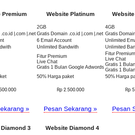
e Premium
Website Platinum
Website
2GB
4GB
.co.id |.com |.net
Gratis Domain .co.id |.com |.net
Gratis Domain 
nt
6 Email Account
Unlimited Ema
dwith
Unlimited Bandwith
Unlimited Ba
Fitur Premiu
Fitur Premium
Live Chat
Live Chat
Gratis 1 Bul
Gratis 1 Bulan Google Adwords
Gratis 1 Bul
ket
50% Harga paket
50% Harga pa
.500.000
Rp 2.500.000
Rp 5
ekarang »
Pesan Sekarang »
Pesan 
 Diamond 3
Website Diamond 4