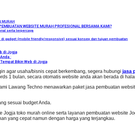
N MURAH
PEMBUATAN WEBSITE MURAH PROFESIONAL BERSAMA KAMI?
nal serta terpercaya
ka di gadget (mobile friendly/responsive) sesuai konsep dan tujuan pembuatan
 di Jogja
Anda :
Tempat Bikin Web di Jogja
gin agar usaha/bisnis cepat berkembang, segera hubungi
jasa 
rds 1 bulan, secara otomatis website anda akan berada di hal
Kami Lawang Techno menawarkan paket jasa pembuatan website 
ang sesuai budget Anda.
 Jogja toko murah online serta layanan pembuatan website Jo
n yang cepat namun dengan harga yang terjangkau.