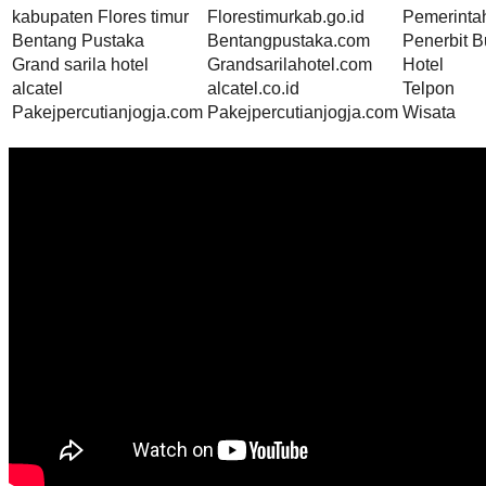
kabupaten Flores timur
Florestimurkab.go.id
Pemerinta
Bentang Pustaka
Bentangpustaka.com
Penerbit 
Grand sarila hotel
Grandsarilahotel.com
Hotel
alcatel
alcatel.co.id
Telpon
Pakejpercutianjogja.com
Pakejpercutianjogja.com
Wisata