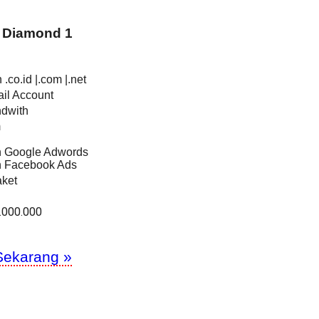
 Diamond 1
.co.id |.com |.net
il Account
ndwith
m
an Google Adwords
an Facebook Ads
ket
.000.000
Sekarang »