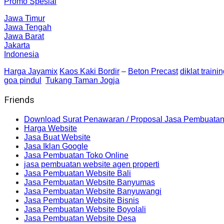
Promo Spesial
Jawa Timur
Jawa Tengah
Jawa Barat
Jakarta
Indonesia
Harga Jayamix
Kaos Kaki Bordir
–
Beton Precast
diklat traini
goa pindul
Tukang Taman Jogja
Friends
Download Surat Penawaran / Proposal Jasa Pembuatan
Harga Website
Jasa Buat Website
Jasa Iklan Google
Jasa Pembuatan Toko Online
jasa pembuatan website agen properti
Jasa Pembuatan Website Bali
Jasa Pembuatan Website Banyumas
Jasa Pembuatan Website Banyuwangi
Jasa Pembuatan Website Bisnis
Jasa Pembuatan Website Boyolali
Jasa Pembuatan Website Desa