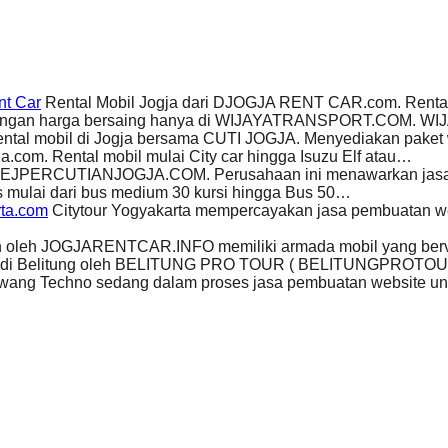
nt Car
Rental Mobil Jogja dari DJOGJA RENT CAR.com. Rental
i dengan harga bersaing hanya di WIJAYATRANSPORT.COM.
rental mobil di Jogja bersama CUTI JOGJA. Menyediakan paket
ja.com. Rental mobil mulai City car hingga Isuzu Elf atau…
AKEJPERCUTIANJOGJA.COM. Perusahaan ini menawarkan jasa p
mulai dari bus medium 30 kursi hingga Bus 50…
rta.com
Citytour Yogyakarta mempercayakan jasa pembuatan w
ah oleh JOGJARENTCAR.INFO memiliki armada mobil yang berv
obil di Belitung oleh BELITUNG PRO TOUR ( BELITUNGPROT
ang Techno sedang dalam proses jasa pembuatan website untu