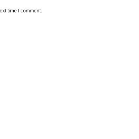
ext time I comment.
Sleman, Daerah Istimewa Yogyakarta 55281