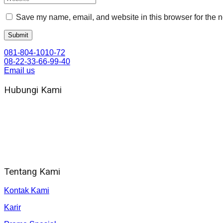
Save my name, email, and website in this browser for the n
081-804-1010-72
08-22-33-66-99-40
Email us
Hubungi Kami
WA 081 804 1010 72 (24 Jam)
Jam Kerja Kantor : 08.00–17.00 WIB
Alamat kantor
Jl. Gorongan 6 199B Condong Catur Kec. Depok, Kabupaten 
Tentang Kami
Kontak Kami
Karir