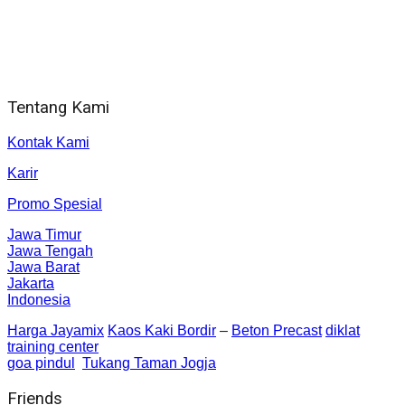
Alamat kantor
Jl. Gorongan 6 199B Condong Catur Kec. Depok, Kabupaten
Sleman, Daerah Istimewa Yogyakarta 55281
Tentang Kami
Kontak Kami
Karir
Promo Spesial
Jawa Timur
Jawa Tengah
Jawa Barat
Jakarta
Indonesia
Harga Jayamix
Kaos Kaki Bordir
–
Beton Precast
diklat
training center
goa pindul
Tukang Taman Jogja
Friends