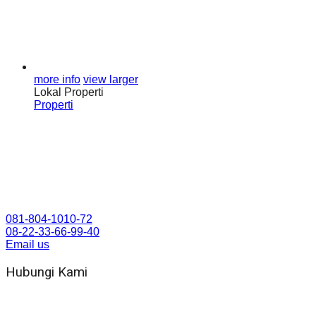
more info
view larger
Lokal Properti
Properti
081-804-1010-72
08-22-33-66-99-40
Email us
Hubungi Kami
WA 081 804 1010 72 (24 Jam)
Jam Kerja Kantor : 08.00–17.00 WIB