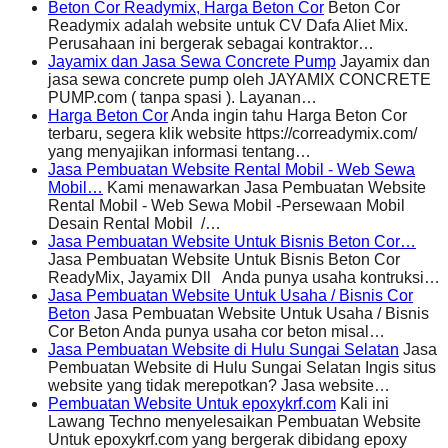
Beton Cor Readymix, Harga Beton Cor
Beton Cor
Readymix adalah website untuk CV Dafa Aliet Mix.
Perusahaan ini bergerak sebagai kontraktor…
Jayamix dan Jasa Sewa Concrete Pump
Jayamix dan
jasa sewa concrete pump oleh JAYAMIX CONCRETE
PUMP.com ( tanpa spasi ). Layanan…
Harga Beton Cor
Anda ingin tahu Harga Beton Cor
terbaru, segera klik website https://correadymix.com/
yang menyajikan informasi tentang…
Jasa Pembuatan Website Rental Mobil - Web Sewa
Mobil…
Kami menawarkan Jasa Pembuatan Website
Rental Mobil - Web Sewa Mobil -Persewaan Mobil
Desain Rental Mobil /…
Jasa Pembuatan Website Untuk Bisnis Beton Cor…
Jasa Pembuatan Website Untuk Bisnis Beton Cor
ReadyMix, Jayamix Dll Anda punya usaha kontruksi…
Jasa Pembuatan Website Untuk Usaha / Bisnis Cor
Beton
Jasa Pembuatan Website Untuk Usaha / Bisnis
Cor Beton Anda punya usaha cor beton misal…
Jasa Pembuatan Website di Hulu Sungai Selatan
Jasa
Pembuatan Website di Hulu Sungai Selatan Ingis situs
website yang tidak merepotkan? Jasa website…
Pembuatan Website Untuk epoxykrf.com
Kali ini
Lawang Techno menyelesaikan Pembuatan Website
Untuk epoxykrf.com yang bergerak dibidang epoxy