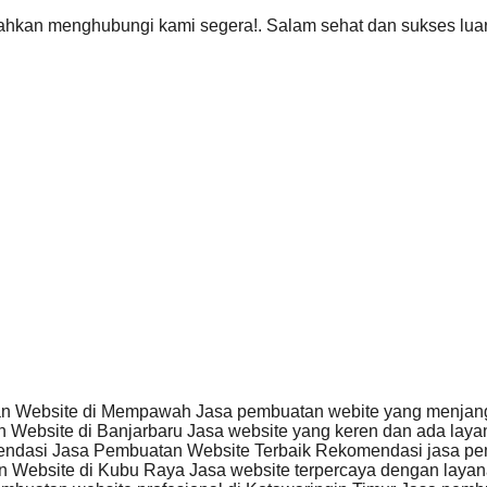
ahkan menghubungi kami segera!. Salam sehat dan sukses luar
n Website di Mempawah Jasa pembuatan webite yang menja
 Website di Banjarbaru Jasa website yang keren dan ada la
dasi Jasa Pembuatan Website Terbaik Rekomendasi jasa pe
 Website di Kubu Raya Jasa website terpercaya dengan laya