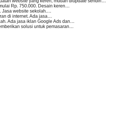
uatan website yang keren, mudah diupdate sendiri…
mulai Rp. 750.000. Desain keren…
. Jasa website sekolah.…
n di internet. Ada jasa…
ah. Ada jasa iklan Google Ads dan…
emberikan solusi untuk pemasaran…