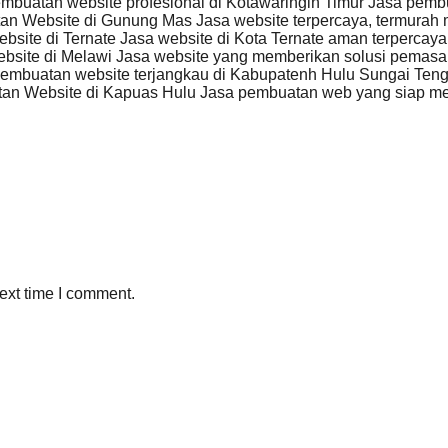
mbuatan website profesional di Kotawaringin Timur Jasa pemb
n Website di Gunung Mas Jasa website terpercaya, termurah 
ite di Ternate Jasa website di Kota Ternate aman terpercaya
ite di Melawi Jasa website yang memberikan solusi pemasara
embuatan website terjangkau di Kabupatenh Hulu Sungai Teng
an Website di Kapuas Hulu Jasa pembuatan web yang siap m
ext time I comment.