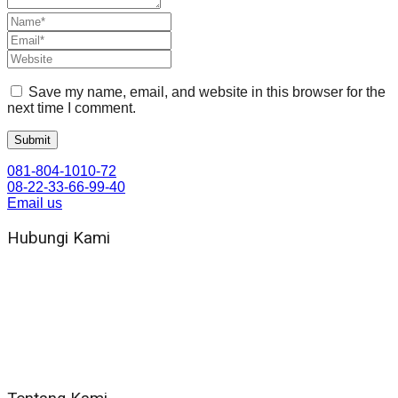
Save my name, email, and website in this browser for the
next time I comment.
081-804-1010-72
08-22-33-66-99-40
Email us
Hubungi Kami
WA 081 804 1010 72 (24 Jam)
Jam Kerja Kantor : 08.00–17.00 WIB
Alamat kantor
Jl. Gorongan 6 199B Condong Catur Kec. Depok, Kabupaten
Sleman, Daerah Istimewa Yogyakarta 55281