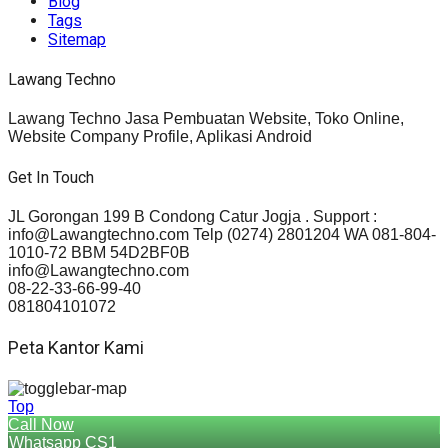
Blog
Tags
Sitemap
Lawang Techno
Lawang Techno Jasa Pembuatan Website, Toko Online,
Website Company Profile, Aplikasi Android
Get In Touch
JL Gorongan 199 B Condong Catur Jogja . Support :
info@Lawangtechno.com Telp (0274) 2801204 WA 081-804-
1010-72 BBM 54D2BF0B
info@Lawangtechno.com
08-22-33-66-99-40
081804101072
Peta Kantor Kami
Top
Call Now
Whatsapp CS1