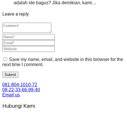
adalah ide bagus? Jika demikian, kami…
Leave a reply
Save my name, email, and website in this browser for the
next time I comment.
081-804-1010-72
08-22-33-66-99-40
Email us
Hubungi Kami
WA 081 804 1010 72 (24 Jam)
Jam Kerja Kantor : 08.00–17.00 WIB