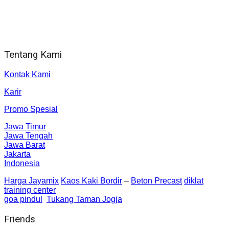
Alamat kantor
Jl. Gorongan 6 199B Condong Catur Kec. Depok, Kabupaten
Sleman, Daerah Istimewa Yogyakarta 55281
Tentang Kami
Kontak Kami
Karir
Promo Spesial
Jawa Timur
Jawa Tengah
Jawa Barat
Jakarta
Indonesia
Harga Jayamix
Kaos Kaki Bordir
–
Beton Precast
diklat
training center
goa pindul
Tukang Taman Jogja
Friends