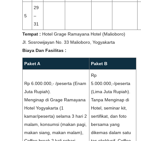
29
5
–
31
Tempat :
Hotel Grage Ramayana Hotel (Malioboro)
Jl. Sosrowijayan No. 33 Malioboro, Yogyakarta
Biaya Dan Fasilitas :
Paket A
Paket B
Rp
Rp 6.000.000,- /peserta (Enam
5.000.000,-/peserta
Juta Rupiah).
(Lima Juta Rupiah).
Menginap di Grage Ramayana
Tanpa Menginap di
Hotel Yogyakarta (1
Hotel, seminar kit,
kamar/peserta) selama 3 hari 2
sertifikat, dan foto
malam, konsumsi (makan pagi,
bersama yang
makan siang, makan malam),
dikemas dalam satu
Coffee break 2 kali sehari,
tas eksklusif, Coffee