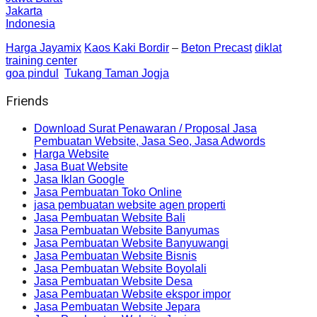
Jakarta
Indonesia
Harga Jayamix
Kaos Kaki Bordir
–
Beton Precast
diklat
training center
goa pindul
Tukang Taman Jogja
Friends
Download Surat Penawaran / Proposal Jasa
Pembuatan Website, Jasa Seo, Jasa Adwords
Harga Website
Jasa Buat Website
Jasa Iklan Google
Jasa Pembuatan Toko Online
jasa pembuatan website agen properti
Jasa Pembuatan Website Bali
Jasa Pembuatan Website Banyumas
Jasa Pembuatan Website Banyuwangi
Jasa Pembuatan Website Bisnis
Jasa Pembuatan Website Boyolali
Jasa Pembuatan Website Desa
Jasa Pembuatan Website ekspor impor
Jasa Pembuatan Website Jepara