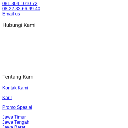
081-804-1010-72
08-22-33-66-99-40
Email us
Hubungi Kami
WA 081 804 1010 72 (24 Jam)
Jam Kerja Kantor : 08.00–17.00 WIB
Alamat kantor
Jl. Gorongan 6 199B Condong Catur Kec. Depok, Kabupaten
Sleman, Daerah Istimewa Yogyakarta 55281
Tentang Kami
Kontak Kami
Karir
Promo Spesial
Jawa Timur
Jawa Tengah
Jawa Barat