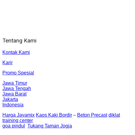
Jam Kerja Kantor : 08.00–17.00 WIB
Alamat kantor
Jl. Gorongan 6 199B Condong Catur Kec. Depok, Kabupaten
Sleman, Daerah Istimewa Yogyakarta 55281
Tentang Kami
Kontak Kami
Karir
Promo Spesial
Jawa Timur
Jawa Tengah
Jawa Barat
Jakarta
Indonesia
Harga Jayamix
Kaos Kaki Bordir
–
Beton Precast
diklat
training center
goa pindul
Tukang Taman Jogja