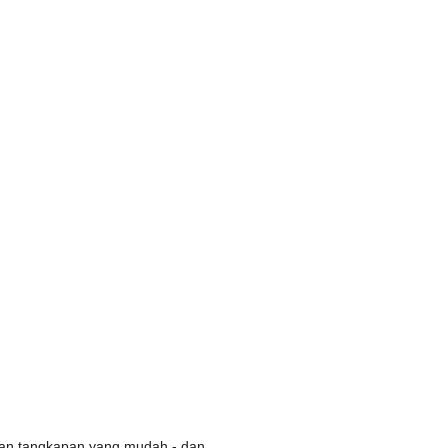
kan tangkapan yang mudah - dan…