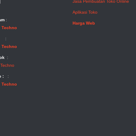
l
Jasa Pembuatan Toko Online
Aplikasi Toko
am
:
Harga Web
 Techno
:
 Techno
ok
:
 Techno
e :
:
 Techno