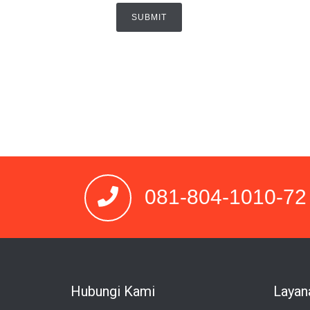
081-804-1010-72
Hubungi Kami
Layan