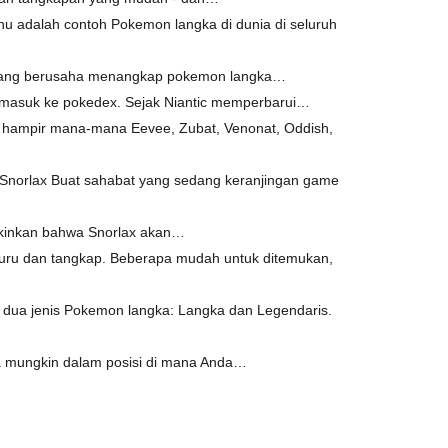
hu adalah contoh Pokemon langka di dunia di seluruh
edang berusaha menangkap pokemon langka…
masuk ke pokedex. Sejak Niantic memperbarui…
e hampir mana-mana Eevee, Zubat, Venonat, Oddish,
orlax Buat sahabat yang sedang keranjingan game
kinkan bahwa Snorlax akan…
ru dan tangkap. Beberapa mudah untuk ditemukan,
dua jenis Pokemon langka: Langka dan Legendaris.
a mungkin dalam posisi di mana Anda…