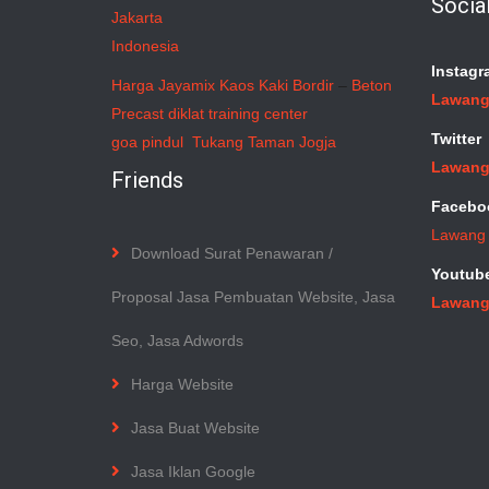
Socia
Jakarta
Indonesia
Instagr
Harga Jayamix
Kaos Kaki Bordir
–
Beton
Lawang
Precast
diklat training center
Twitter
goa pindul
Tukang Taman Jogja
Lawang
Friends
Facebo
Lawang
Download Surat Penawaran /
Youtub
Proposal Jasa Pembuatan Website, Jasa
Lawang
Seo, Jasa Adwords
Harga Website
Jasa Buat Website
Jasa Iklan Google