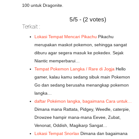
100 untuk Dragonite.
5/5 - (2 votes)
Terkait :
Lokasi Tempat Mencari Pikachu
Pikachu
merupakan maskot pokemon, sehingga sangat
diburu agar segera masuk ke pokedex. Sejak
Niantic memperbarui…
Tempat Pokemon Langka / Rare di Jogja
Hello
gamer, kalau kamu sedang sibuk main Pokemon
Go dan sedang berusaha menangkap pokemon
langka…
daftar Pokémon langka, bagaimana Cara untuk…
Dimana mana Rattata, Pidgey, Weedle, caterpie,
Drowzee hampir mana-mana Eevee, Zubat,
Venonat, Oddish, Magikarp Sangat…
Lokasi Tempat Snorlax
Dimana dan bagaimana