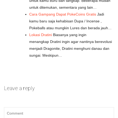
untuk kamu buru dan tangkap. Beberapa mudah
untuk ditemukan, sementara yang lain…
Cara Gampang Dapat PokeCoins Gratis
Jadi
kamu baru saja kehabisan Dupa / Incense ,
Pokeballs atau mungkin Lures dan berada jauh…
Lokasi Dratini
Biasanya yang ingin
menangkap Dratini ingin agar nantinya berevolusi
menjadi Dragonite, Dratini menghuni danau dan
sungai. Meskipun…
Leave a reply