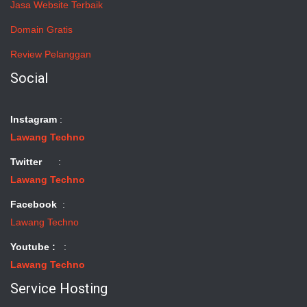
Jasa Website Terbaik
Domain Gratis
Review Pelanggan
Social
Instagram
:
Lawang Techno
Twitter
:
Lawang Techno
Facebook
:
Lawang Techno
Youtube :
:
Lawang Techno
Service Hosting