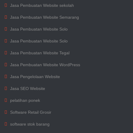
Jasa Pembuatan Website sekolah
Jasa Pembuatan Website Semarang
Jasa Pembuatan Website Solo
Jasa Pembuatan Website Solo
Jasa Pembuatan Website Tegal
Jasa Pembuatan Website WordPress
Jasa Pengelolaan Website
Jasa SEO Website
pelatihan ponek
Software Retail Grosir
software stok barang