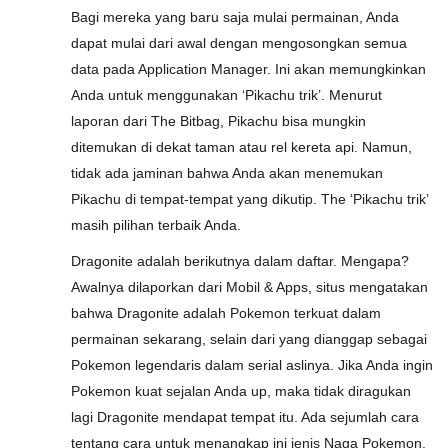
Bagi mereka yang baru saja mulai permainan, Anda
dapat mulai dari awal dengan mengosongkan semua
data pada Application Manager. Ini akan memungkinkan
Anda untuk menggunakan ‘Pikachu trik’. Menurut
laporan dari The Bitbag, Pikachu bisa mungkin
ditemukan di dekat taman atau rel kereta api. Namun,
tidak ada jaminan bahwa Anda akan menemukan
Pikachu di tempat-tempat yang dikutip. The ‘Pikachu trik’
masih pilihan terbaik Anda.
Dragonite adalah berikutnya dalam daftar. Mengapa?
Awalnya dilaporkan dari Mobil & Apps, situs mengatakan
bahwa Dragonite adalah Pokemon terkuat dalam
permainan sekarang, selain dari yang dianggap sebagai
Pokemon legendaris dalam serial aslinya. Jika Anda ingin
Pokemon kuat sejalan Anda up, maka tidak diragukan
lagi Dragonite mendapat tempat itu. Ada sejumlah cara
tentang cara untuk menangkap ini jenis Naga Pokemon.