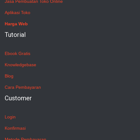
Jasa Pembuatan Toko Online
Aplikasi Toko
Harga Web
Tutorial
Ebook Gratis
Knowledgebase
Blog
Cara Pembayaran
Customer
Login
Konfirmasi
Metode Pembayaran