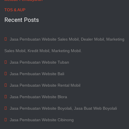
TOS & AUP
Recent Posts
Jasa Pembuatan Website Sales Mobil, Dealer Mobil, Marketing
Sales Mobil, Kredit Mobil, Marketing Mobil.
Jasa Pembuatan Website Tuban
Jasa Pembuatan Website Bali
Jasa Pembuatan Website Rental Mobil
Jasa Pembuatan Website Blora
Jasa Pembuatan Website Boyolali, Jasa Buat Web Boyolali
Jasa Pembuatan Website Cibinong