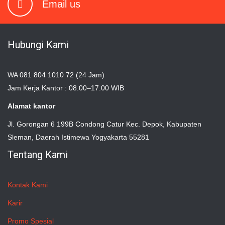
Email us
Hubungi Kami
WA 081 804 1010 72 (24 Jam)
Jam Kerja Kantor : 08.00–17.00 WIB
Alamat kantor
Jl. Gorongan 6 199B Condong Catur Kec. Depok, Kabupaten
Sleman, Daerah Istimewa Yogyakarta 55281
Tentang Kami
Kontak Kami
Karir
Promo Spesial