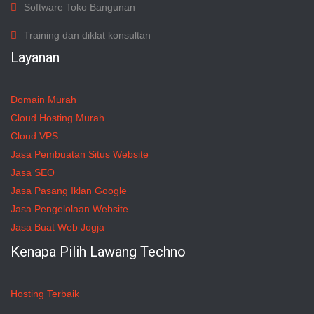
Software Toko Bangunan
Training dan diklat konsultan
Layanan
Domain Murah
Cloud Hosting Murah
Cloud VPS
Jasa Pembuatan Situs Website
Jasa SEO
Jasa Pasang Iklan Google
Jasa Pengelolaan Website
Jasa Buat Web Jogja
Kenapa Pilih Lawang Techno
Hosting Terbaik