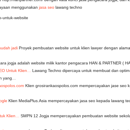
rcayaan menggunakan
jasa seo
lawang techno
udah jadi
Proyek pembuatan website untuk klien lawyer dengan alamat 
ara jogja adalah website milik kantor pengacara HAN & PARTNER 
EO Untuk Klien…
Lawang Techno dipercaya untuk membuat dan optimas
ain yang…
aospolos.com
Klien grosirankaospolos.com mempercayakan jase seo ke
ogle
Klien MediaPlus.Asia mempercayakan jasa seo kepada lawang te
tuk Klien…
SMPN 12 Jogja mempercayakan pembuatan website sekola