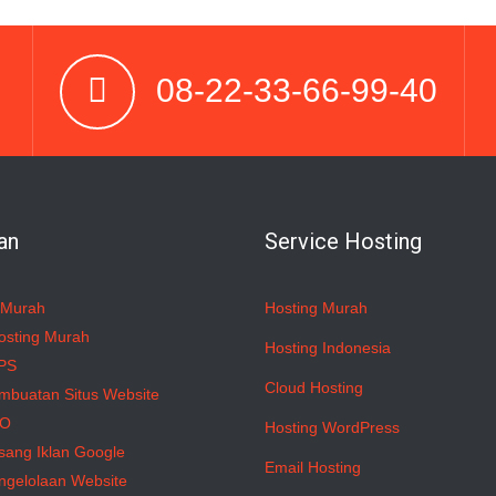
08-22-33-66-99-40
an
Service Hosting
 Murah
Hosting Murah
osting Murah
Hosting Indonesia
PS
Cloud Hosting
mbuatan Situs Website
EO
Hosting WordPress
sang Iklan Google
Email Hosting
ngelolaan Website