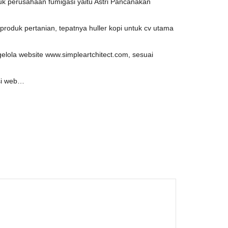
 perusahaan fumigasi yaitu Astri Pancanakan
oduk pertanian, tepatnya huller kopi untuk cv utama
ola website www.simpleartchitect.com, sesuai
osi web…