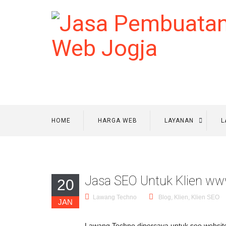
HOME
HARGA WEB
LAYANAN
L
Jasa SEO Untuk Klien ww
20
Lawang Techno
Blog
,
Klien
,
Klien SEO
JAN
Lawang Techno dipercaya untuk seo website 