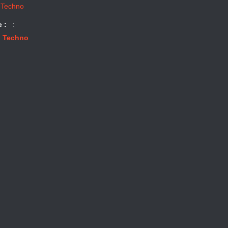
 Techno
e :
:
 Techno