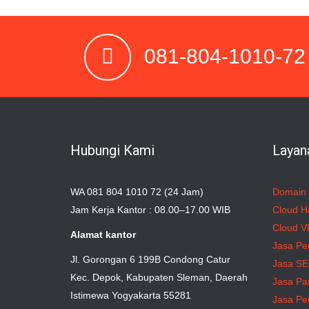
081-804-1010-72
Hubungi Kami
Layan
WA 081 804 1010 72 (24 Jam)
Domain
Jam Kerja Kantor : 08.00–17.00 WIB
Cloud H
Cloud V
Alamat kantor
Jasa Pe
Jl. Gorongan 6 199B Condong Catur
Jasa S
Kec. Depok, Kabupaten Sleman, Daerah
Jasa Pa
Istimewa Yogyakarta 55281
Jasa Pe