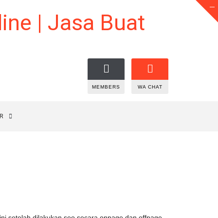
MEMBERS
WA CHAT
R
ini setelah dilakukan seo secara onpage dan offpage,