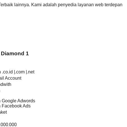
erbaik lainnya. Kami adalah penyedia layanan web terdepan
 Diamond 1
.co.id |.com |.net
il Account
ndwith
m
an Google Adwords
an Facebook Ads
ket
.000.000