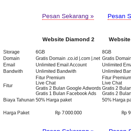
Pesan Sekarang »
Pesan S
Website Diamond 2
Website
Storage
6GB
8GB
Domain
Gratis Domain .co.id |.com |.net
Gratis Domain 
Email
Unlimited Email Account
Unlimited Ema
Bandwith
Unlimited Bandwith
Unlimited Ba
Fitur Premium
Fitur Premiu
Live Chat
Live Chat
Fitur
Gratis 2 Bulan Google Adwords
Gratis 2 Bul
Gratis 1 Bulan Facebook Ads
Gratis 2 Bul
Biaya Tahunan
50% Harga paket
50% Harga pa
Rp 7.000.000
Rp 9
Harga Paket