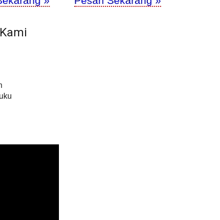
Sekarang »
Pesan Sekarang »
 Kami
h
Buku