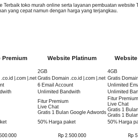
Terbaik toko murah online serta layanan pembuatan website T
n yang cepat namun dengan harga yang terjangkau.
e Premium
Website Platinum
Website
2GB
4GB
.co.id |.com |.net
Gratis Domain .co.id |.com |.net
Gratis Domain 
nt
6 Email Account
Unlimited Ema
dwith
Unlimited Bandwith
Unlimited Ba
Fitur Premiu
Fitur Premium
Live Chat
Live Chat
Gratis 1 Bul
Gratis 1 Bulan Google Adwords
Gratis 1 Bul
ket
50% Harga paket
50% Harga pa
.500.000
Rp 2.500.000
Rp 5