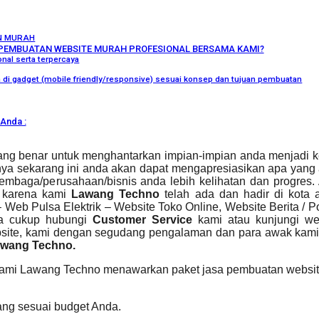
N MURAH
PEMBUATAN WEBSITE MURAH PROFESIONAL BERSAMA KAMI?
nal serta terpercaya
ka di gadget (mobile friendly/responsive) sesuai konsep dan tujuan pembuatan
Anda :
r yang benar untuk menghantarkan impian-impian anda menjadi
ya sekarang ini anda akan dapat mengapresiasikan apa yang 
embaga/perusahaan/bisnis anda lebih kelihatan dan progres.
l karena kami
Lawang Techno
telah ada dan hadir di kota 
Web Pulsa Elektrik – Website Toko Online, Website Berita / P
da cukup hubungi
Customer Service
kami atau kunjungi we
ebsite, kami dengan segudang pengalaman dan para awak ka
Lawang Techno.
Kami Lawang Techno menawarkan paket jasa pembuatan website 
ang sesuai budget Anda.