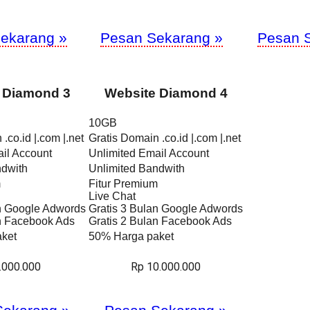
ekarang »
Pesan Sekarang »
Pesan 
 Diamond 3
Website Diamond 4
10GB
.co.id |.com |.net
Gratis Domain .co.id |.com |.net
il Account
Unlimited Email Account
ndwith
Unlimited Bandwith
m
Fitur Premium
Live Chat
an Google Adwords
Gratis 3 Bulan Google Adwords
an Facebook Ads
Gratis 2 Bulan Facebook Ads
ket
50% Harga paket
.000.000
Rp 10.000.000