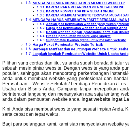
MENGAPA SEMUA BISNIS HARUS MEMILIKI WEBSITE?
KARENA PARA PELANGGAN KITA SUDAH ONLINE
KARENA KOMPETITOR KITA SUDAH ONLINE
KARENA MEMBUAT WEBSITE TERNYATA MUDAH DA
MENGAPA HARUS MEMBUAT WEBSITE BERSAMA JASA 
Adalah jasa pembuatan website yang murah profesio
Harga jasa pembuatan website sesuai budget Anda
Desain website elegan, profesional serta siap dibu
Proses pembuatan website yang singkat
Support atau layanan gratis untuk masalah website
Harga Paket Pembuatan Website Terbaik
Berbagai Manfaat dan Keuntungan Website Untuk Usaha 
Langkah langkah Pembuatan Website Untuk Usaha Anda
Pilihan yang cerdas dan jitu, ya anda sudah berada di jalu
sebuah mesin pintar website. Dengan website yang anda pun
populer, sehingga akan mendorong perkembangan instansi/l
anda untuk membuat website yang profesional dan handa
Perusahaan – Website Sekolah / Lembaga Pendidikan / Les – 
Usaha dan Bisnis Anda. Gampang tanpa merepotkan an
berinteraksi langsung dan menanyakan apa saja tentang w
anda dalam pembuatan website anda.
Ingat website ingat 
Kini, Anda bisa membuat website yang sesuai impian Anda. 
serta cepat dan tepat waktu .
Bagi para pelanggan kami, kami siap menyediakan website y