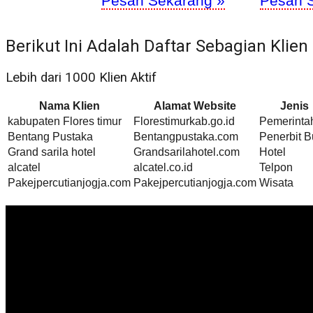
Pesan Sekarang »
Pesan 
Berikut Ini Adalah Daftar Sebagian Klien
Lebih dari 1000 Klien Aktif
Nama Klien
Alamat Website
Jenis
kabupaten Flores timur
Florestimurkab.go.id
Pemerinta
Bentang Pustaka
Bentangpustaka.com
Penerbit 
Grand sarila hotel
Grandsarilahotel.com
Hotel
alcatel
alcatel.co.id
Telpon
Pakejpercutianjogja.com
Pakejpercutianjogja.com
Wisata