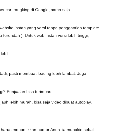
mencari rangking di Google, sama saja
ebsite instan yang versi tanpa penggantian template.
erendah ). Untuk web instan versi lebih tinggi,
lebih.
adi, pasti membuat loading lebih lambat. Juga
ugi? Penjualan bisa terimbas.
auh lebih murah, bisa saja video dibuat autoplay.
harus mengetikkan nomor Anda, ia mungkin sebal.