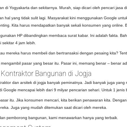
n di Yogyakarta dan sekitarnya. Murah, siap dicari oleh pencari jasa d
 hal yang tidak sulit lagi. Masyarakat kini menggunakan Google untu
enting. Kita harus mendapatkan banyak sekali konsumen yang online.
ggunakan HP dibandingkan membaca surat kabar. Ini adalah fakta. Ba
sekitar 4 jam lebih.
tau mereka harus membeli dan bertransaksi dengan pesaing kita? Tentu
mengambil pasar yang besar itu. Pasar ini, memang benar – benar ada d
Kontraktor Bangunan di Jogja
ktor dan arsitek di jogja banyak peminatnya. Jadi banyak juga yang 
 di Google mencapai lebih dari 9 milyar pencarian sehari. Untuk 1 jenis 
sar itu. Jika konsumen mencari, kita berikan penawaran kita. Dengan
reka. Juga yang mudah ditemukan saat dicari oleh mereka.
k dan pemborong bangunan, kami menawarkan hanya yang terbaik.