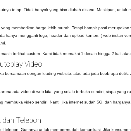
outnya tetap. Tidak banyak yang bisa diubah disana. Meskipun, untuk 
 yang memberikan harga lebih murah. Tetapi hampir pasti merupakan w
 hanya mengganti logo, header dan upload konten. ( web instan versi t
ami.
masih terlihat custom. Kami tidak memakai 1 desain hingga 2 kali atau 
toplay Video
uka bersamaan dengan loading website. atau ada jeda beebrapa detik. J
arena ada video di web kita, yang selalu terbuka sendiri, siapa yang r
 membuka video sendiri. Nanti, jika internet sudah 5G, dan harganya j
 dan Telepon
ol telepon. Gunanya untuk mempermudah komunikasi. Jika konsumen 