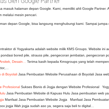
ds oleh Google Partner
isa masuk halaman depan Google. Kami, memiliki ahli Google Partner. A
 melalui mesin pencari.
alaman depan Google, bisa langsung menghubungi kami. Sampai jumpa d
ntraktor di Yogyakarta adalah website milik KMS Groups. Website ini a
pondasi bored pile, strauss pile, pengecoran jembatan, pengecoran 
Arsitek, Desain…
Terima kasih kepada Kmsgroups yang telah memper
ktor,…
di Boyolali
Jasa Pembuatan Website Perusahaan di Boyolali Jasa webs
e Profesional
Sukses Bisnis di Jogja dengan Website Profesional Yo
Hulu
Jasa Pembuatan Website di Kapuas Hulu Jasa pembuatan web ya
gja
Manfaat Jasa Pembuatan Website Jogja Manfaat Jasa Pembuatan 
box jogja Wah jogja sudah aso ya, segera saja beli tv digital…