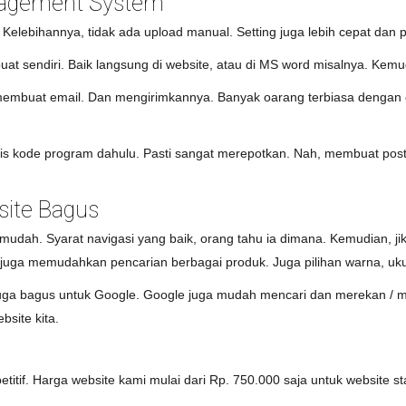
nagement System
lebihannya, tidak ada upload manual. Setting juga lebih cepat dan pr
 sendiri. Baik langsung di website, atau di MS word misalnya. Kemud
membuat email. Dan mengirimkannya. Banyak oarang terbiasa dengan 
is kode program dahulu. Pasti sangat merepotkan. Nah, membuat pos
site Bagus
mudah. Syarat navigasi yang baik, orang tahu ia dimana. Kemudian, jik
juga memudahkan pencarian berbagai produk. Juga pilihan warna, ukura
juga bagus untuk Google. Google juga mudah mencari dan merekan / 
site kita.
tif. Harga website kami mulai dari Rp. 750.000 saja untuk website st