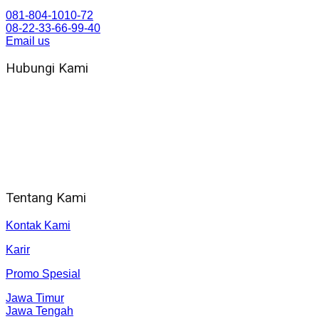
081-804-1010-72
08-22-33-66-99-40
Email us
Hubungi Kami
WA 081 804 1010 72 (24 Jam)
Jam Kerja Kantor : 08.00–17.00 WIB
Alamat kantor
Jl. Gorongan 6 199B Condong Catur Kec. Depok, Kabupaten
Sleman, Daerah Istimewa Yogyakarta 55281
Tentang Kami
Kontak Kami
Karir
Promo Spesial
Jawa Timur
Jawa Tengah