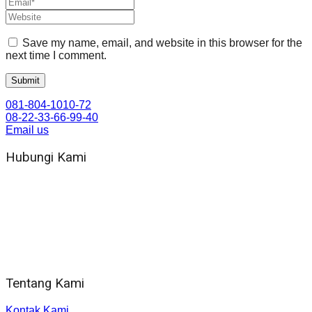
Save my name, email, and website in this browser for the
next time I comment.
081-804-1010-72
08-22-33-66-99-40
Email us
Hubungi Kami
WA 081 804 1010 72 (24 Jam)
Jam Kerja Kantor : 08.00–17.00 WIB
Alamat kantor
Jl. Gorongan 6 199B Condong Catur Kec. Depok, Kabupaten
Sleman, Daerah Istimewa Yogyakarta 55281
Tentang Kami
Kontak Kami