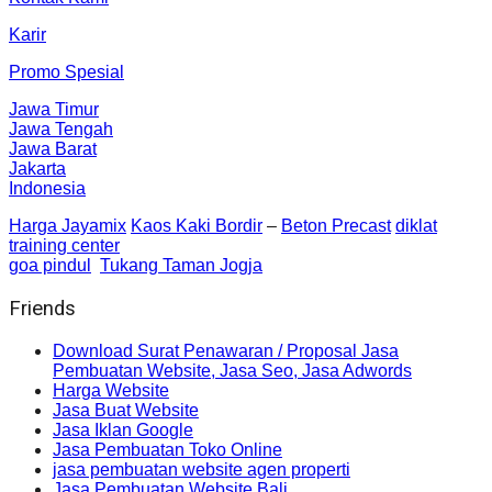
Karir
Promo Spesial
Jawa Timur
Jawa Tengah
Jawa Barat
Jakarta
Indonesia
Harga Jayamix
Kaos Kaki Bordir
–
Beton Precast
diklat
training center
goa pindul
Tukang Taman Jogja
Friends
Download Surat Penawaran / Proposal Jasa
Pembuatan Website, Jasa Seo, Jasa Adwords
Harga Website
Jasa Buat Website
Jasa Iklan Google
Jasa Pembuatan Toko Online
jasa pembuatan website agen properti
Jasa Pembuatan Website Bali