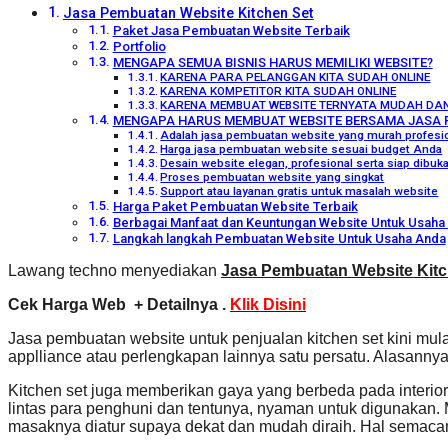
Jasa Pembuatan Website Kitchen Set
Paket Jasa Pembuatan Website Terbaik
Portfolio
MENGAPA SEMUA BISNIS HARUS MEMILIKI WEBSITE?
KARENA PARA PELANGGAN KITA SUDAH ONLINE
KARENA KOMPETITOR KITA SUDAH ONLINE
KARENA MEMBUAT WEBSITE TERNYATA MUDAH DA
MENGAPA HARUS MEMBUAT WEBSITE BERSAMA JASA 
Adalah jasa pembuatan website yang murah profesio
Harga jasa pembuatan website sesuai budget Anda
Desain website elegan, profesional serta siap dibu
Proses pembuatan website yang singkat
Support atau layanan gratis untuk masalah website
Harga Paket Pembuatan Website Terbaik
Berbagai Manfaat dan Keuntungan Website Untuk Usaha 
Langkah langkah Pembuatan Website Untuk Usaha Anda
Lawang techno menyediakan
Jasa Pembuatan Website Kitc
Cek Harga Web + Detailnya .
Klik Disini
Jasa pembuatan website untuk penjualan kitchen set kini mu
applliance atau perlengkapan lainnya satu persatu. Alasan
Kitchen set juga memberikan gaya yang berbeda pada interior.
lintas para penghuni dan tentunya, nyaman untuk digunakan
masaknya diatur supaya dekat dan mudah diraih. Hal semacam i