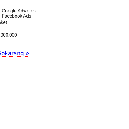
m
an Google Adwords
an Facebook Ads
ket
.000.000
Sekarang »