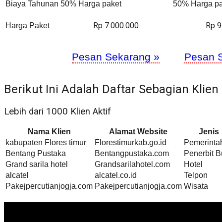
Biaya Tahunan
50% Harga paket
50% Harga pa
Rp 7.000.000
Rp 9
Harga Paket
Pesan Sekarang »
Pesan 
Berikut Ini Adalah Daftar Sebagian Klien
Lebih dari 1000 Klien Aktif
Nama Klien
Alamat Website
Jenis
kabupaten Flores timur
Florestimurkab.go.id
Pemerinta
Bentang Pustaka
Bentangpustaka.com
Penerbit 
Grand sarila hotel
Grandsarilahotel.com
Hotel
alcatel
alcatel.co.id
Telpon
Pakejpercutianjogja.com
Pakejpercutianjogja.com
Wisata