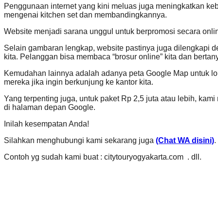
Penggunaan internet yang kini meluas juga meningkatkan ke
mengenai kitchen set dan membandingkannya.
Website menjadi sarana unggul untuk berpromosi secara onlin
Selain gambaran lengkap, website pastinya juga dilengkapi d
kita. Pelanggan bisa membaca “brosur online” kita dan bertany
Kemudahan lainnya adalah adanya peta Google Map untuk lok
mereka jika ingin berkunjung ke kantor kita.
Yang terpenting juga, untuk paket Rp 2,5 juta atau lebih, ka
di halaman depan Google.
Inilah kesempatan Anda!
Silahkan menghubungi kami sekarang juga
(Chat WA disini)
.
Contoh yg sudah kami buat : citytouryogyakarta.com . dll.