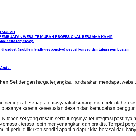
N MURAH
PEMBUATAN WEBSITE MURAH PROFESIONAL BERSAMA KAMI?
nal serta terpercaya
ka di gadget (mobile friendly/responsive) sesuai konsep dan tujuan pembuatan
Anda :
hen Set
dengan harga terjangkau, anda akan mendapat website
lai meningkat. Sebagian masyarakat senang membeli kitchen s
nya biasanya karena kesesuaian desain dan kemudahan penggun
 Kitchen set yang desain serta fungsinya terintegrasi pastinya
. Memasak terasa lebih menyenangkan dan praktis. Tempat pen
ni perlu difikirkan sendiri apabila dapur kita berasal dari ba