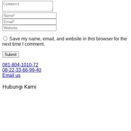
Save my name, email, and website in this browser for the
next time I comment.
081-804-1010-72
08-22-33-66-99-40
Email us
Hubungi Kami
WA 081 804 1010 72 (24 Jam)
Jam Kerja Kantor : 08.00–17.00 WIB
Alamat kantor
Jl. Gorongan 6 199B Condong Catur Kec. Depok, Kabupaten
Sleman, Daerah Istimewa Yogyakarta 55281