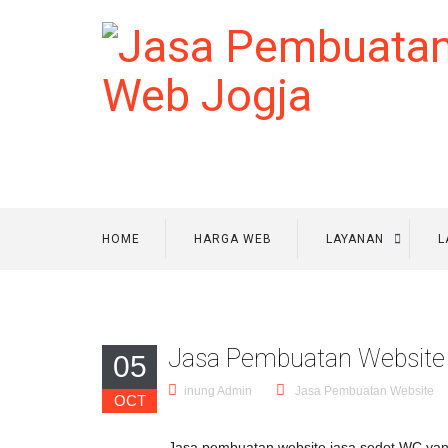
HOME
HARGA WEB
LAYANAN
L
Jasa Pembuatan Website 
05
inung Admin
Jasa Pembuatan Website
OCT
Jasa pembuatan website jasa sedot WC yan