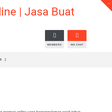
MEMBERS
WA CHAT
R
n promosi online yang berpengalaman sejak tahun