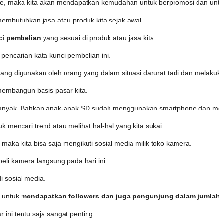
gle, maka kita akan mendapatkan kemudahan untuk berpromosi dan unt
embutuhkan jasa atau produk kita sejak awal.
ci pembelian
yang sesuai di produk atau jasa kita.
a pencarian kata kunci pembelian ini.
 yang digunakan oleh orang yang dalam situasi darurat tadi dan melak
 membangun basis pasar kita.
banyak. Bahkan anak-anak SD sudah menggunakan smartphone dan men
k mencari trend atau melihat hal-hal yang kita sukai.
 maka kita bisa saja mengikuti sosial media milik toko kamera.
li kamera langsung pada hari ini.
i sosial media.
a untuk
mendapatkan followers dan juga pengunjung dalam jumlah
ini tentu saja sangat penting.