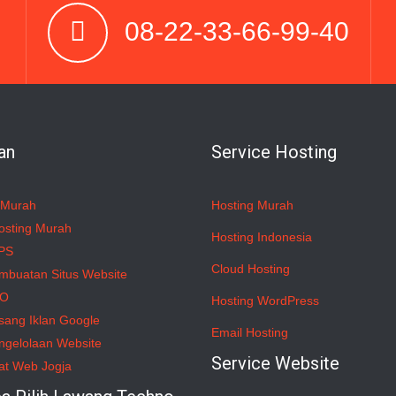
08-22-33-66-99-40
an
Service Hosting
 Murah
Hosting Murah
osting Murah
Hosting Indonesia
PS
Cloud Hosting
mbuatan Situs Website
EO
Hosting WordPress
sang Iklan Google
Email Hosting
ngelolaan Website
Service Website
at Web Jogja