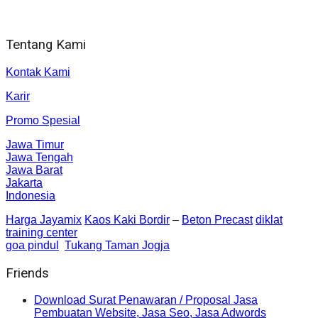
Jl. Gorongan 6 199B Condong Catur Kec. Depok, Kabupaten
Sleman, Daerah Istimewa Yogyakarta 55281
Tentang Kami
Kontak Kami
Karir
Promo Spesial
Jawa Timur
Jawa Tengah
Jawa Barat
Jakarta
Indonesia
Harga Jayamix
Kaos Kaki Bordir
–
Beton Precast
diklat
training center
goa pindul
Tukang Taman Jogja
Friends
Download Surat Penawaran / Proposal Jasa
Pembuatan Website, Jasa Seo, Jasa Adwords