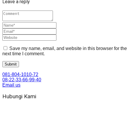
Leave a reply
Save my name, email, and website in this browser for the
next time I comment.
081-804-1010-72
08-22-33-66-99-40
Email us
Hubungi Kami
WA 081 804 1010 72 (24 Jam)
Jam Kerja Kantor : 08.00–17.00 WIB
Alamat kantor