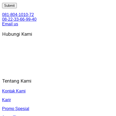
081-804-1010-72
08-22-33-66-99-40
Email us
Hubungi Kami
WA 081 804 1010 72 (24 Jam)
Jam Kerja Kantor : 08.00–17.00 WIB
Alamat kantor
Jl. Gorongan 6 199B Condong Catur Kec. Depok, Kabupaten
Sleman, Daerah Istimewa Yogyakarta 55281
Tentang Kami
Kontak Kami
Karir
Promo Spesial