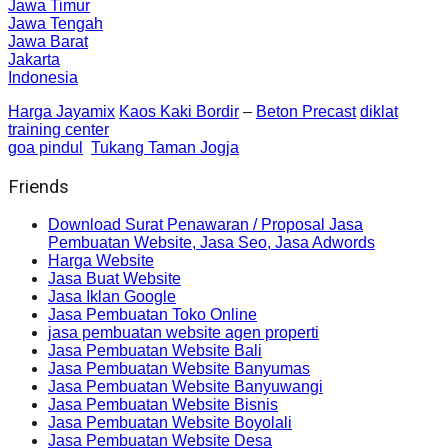
Jawa Timur
Jawa Tengah
Jawa Barat
Jakarta
Indonesia
Harga Jayamix
Kaos Kaki Bordir
–
Beton Precast
diklat
training center
goa pindul
Tukang Taman Jogja
Friends
Download Surat Penawaran / Proposal Jasa
Pembuatan Website, Jasa Seo, Jasa Adwords
Harga Website
Jasa Buat Website
Jasa Iklan Google
Jasa Pembuatan Toko Online
jasa pembuatan website agen properti
Jasa Pembuatan Website Bali
Jasa Pembuatan Website Banyumas
Jasa Pembuatan Website Banyuwangi
Jasa Pembuatan Website Bisnis
Jasa Pembuatan Website Boyolali
Jasa Pembuatan Website Desa