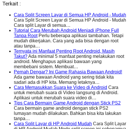
Terkait :
Cara Split Screen Layar di Semua HP Android - Mudah
Cara Split Screen Layar di Semua HP Android - Mudah
Cara split Layar di semua…
Tutorial Cara Merubah Android Menjadi iPhone Full
Tanpa Root
Perlu beberapa aplikasi tambahan. Tetapi
mudah dikerjakan. Cara yang ada bisa dengan root
atau tanpa…
Ternyata ini Manfaat Penting Root Android, Masih
Takut?
Ada minimal 5 manfaat penting melakukan root
android. Menghapus aplikasi bawaan yang
membebani sistem. Membuat…
Pernah Dengar? Ini Game Rahasia Bawaan Android!
Ada game bawaan Android yang sering tidak kita
sadari ada di HP kita. Memang letaknya…
Cara Memasukkan Suara ke Video di Android
Cara
untuk merubah suara di Video langsung di Android.
Aplikasi untuk merubah suara video di…
Tips Cara Bermain Game Android dengan Stick PS2
Cara bermain game android dengan stick PS2
lumayan mudah dilakukan. Bahkan bisa kita lakukan
tanpa…
Cara Split Layar di HP Android Mudah
Cara Split Layar
di HP Android Mudah Mode split screen ini sebenarnya