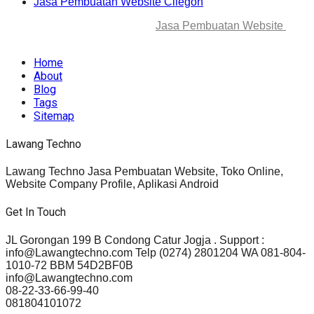
Jasa Pembuatan Website Cilegon
© 2025-2045 Lawang Techno
Jasa Pembuatan Website
. All
rights reserved.
Home
About
Blog
Tags
Sitemap
Lawang Techno
Lawang Techno Jasa Pembuatan Website, Toko Online,
Website Company Profile, Aplikasi Android
Get In Touch
JL Gorongan 199 B Condong Catur Jogja . Support :
info@Lawangtechno.com Telp (0274) 2801204 WA 081-804-
1010-72 BBM 54D2BF0B
info@Lawangtechno.com
08-22-33-66-99-40
081804101072