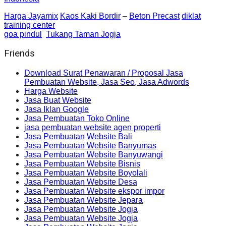
Harga Jayamix
Kaos Kaki Bordir
–
Beton Precast
diklat
training center
goa pindul
Tukang Taman Jogja
Friends
Download Surat Penawaran / Proposal Jasa
Pembuatan Website, Jasa Seo, Jasa Adwords
Harga Website
Jasa Buat Website
Jasa Iklan Google
Jasa Pembuatan Toko Online
jasa pembuatan website agen properti
Jasa Pembuatan Website Bali
Jasa Pembuatan Website Banyumas
Jasa Pembuatan Website Banyuwangi
Jasa Pembuatan Website Bisnis
Jasa Pembuatan Website Boyolali
Jasa Pembuatan Website Desa
Jasa Pembuatan Website ekspor impor
Jasa Pembuatan Website Jepara
Jasa Pembuatan Website Jogja
Jasa Pembuatan Website Jogja