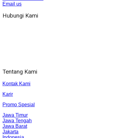
Email us
Hubungi Kami
WA 081 804 1010 72 (24 Jam)
Jam Kerja Kantor : 08.00–17.00 WIB
Alamat kantor
Jl. Gorongan 6 199B Condong Catur Kec. Depok, Kabupaten
Sleman, Daerah Istimewa Yogyakarta 55281
Tentang Kami
Kontak Kami
Karir
Promo Spesial
Jawa Timur
Jawa Tengah
Jawa Barat
Jakarta
Indonesia