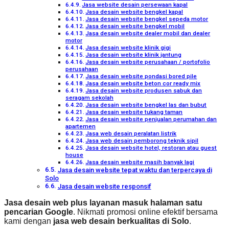
Jasa website desain persewaan kapal
Jasa desain website bengkel kapal
Jasa desain website bengkel sepeda motor
Jasa desain website bengkel mobil
Jasa desain website dealer mobil dan dealer
motor
Jasa desain website klinik gigi
Jasa desain website klinik jantung
Jasa desain website perusahaan / portofolio
perusahaan
Jasa desain website pondasi bored pile
Jasa desain website beton cor ready mix
Jasa desain website produsen sabuk dan
seragam sekolah
Jasa desain website bengkel las dan bubut
Jasa desain website tukang taman
Jasa desain website penjualan perumahan dan
apartemen
Jasa web desain peralatan listrik
Jasa web desain pemborong teknik sipil
Jasa desain website hotel, restoran atau guest
house
Jasa desain website masih banyak lagi
Jasa desain website tepat waktu dan terpercaya di
Solo
Jasa desain website responsif
Jasa desain web plus layanan masuk halaman satu
pencarian Google
. Nikmati promosi online efektif bersama
kami dengan
jasa web desain berkualitas di Solo
.