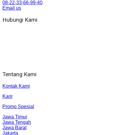
08-22-33-66-99-40
Email us
Hubungi Kami
WA 081 804 1010 72 (24 Jam)
Jam Kerja Kantor : 08.00–17.00 WIB
Alamat kantor
Jl. Gorongan 6 199B Condong Catur Kec. Depok, Kabupaten
Sleman, Daerah Istimewa Yogyakarta 55281
Tentang Kami
Kontak Kami
Karir
Promo Spesial
Jawa Timur
Jawa Tengah
Jawa Barat
Jakarta