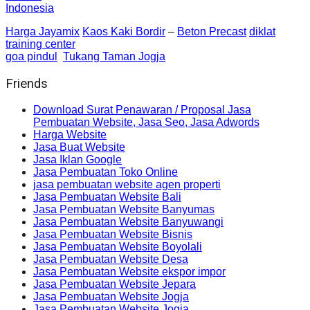
Indonesia
Harga Jayamix
Kaos Kaki Bordir
–
Beton Precast
diklat
training center
goa pindul
Tukang Taman Jogja
Friends
Download Surat Penawaran / Proposal Jasa
Pembuatan Website, Jasa Seo, Jasa Adwords
Harga Website
Jasa Buat Website
Jasa Iklan Google
Jasa Pembuatan Toko Online
jasa pembuatan website agen properti
Jasa Pembuatan Website Bali
Jasa Pembuatan Website Banyumas
Jasa Pembuatan Website Banyuwangi
Jasa Pembuatan Website Bisnis
Jasa Pembuatan Website Boyolali
Jasa Pembuatan Website Desa
Jasa Pembuatan Website ekspor impor
Jasa Pembuatan Website Jepara
Jasa Pembuatan Website Jogja
Jasa Pembuatan Website Jogja