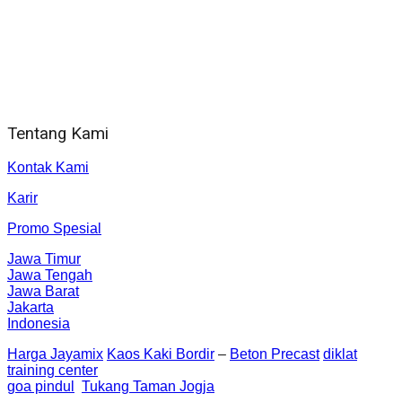
WA 081 804 1010 72 (24 Jam)
Jam Kerja Kantor : 08.00–17.00 WIB
Alamat kantor
Jl. Gorongan 6 199B Condong Catur Kec. Depok, Kabupaten
Sleman, Daerah Istimewa Yogyakarta 55281
Tentang Kami
Kontak Kami
Karir
Promo Spesial
Jawa Timur
Jawa Tengah
Jawa Barat
Jakarta
Indonesia
Harga Jayamix
Kaos Kaki Bordir
–
Beton Precast
diklat
training center
goa pindul
Tukang Taman Jogja