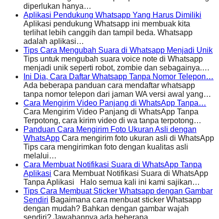
diperlukan hanya…
Aplikasi Pendukung Whatsapp Yang Harus Dimiliki
Aplikasi pendukung Whatsapp ini membuak kita
terlihat lebih canggih dan tampil beda. Whatsapp
adalah aplikasi…
Tips Cara Mengubah Suara di Whatsapp Menjadi Unik
Tips untuk mengubah suara voice note di Whatsapp
menjadi unik seperti robot, zombie dan sebagainya.…
Ini Dia, Cara Daftar Whatsapp Tanpa Nomor Telepon…
Ada beberapa panduan cara mendaftar whatsapp
tanpa nomor telepon dari jaman WA versi awal yang…
Cara Mengirim Video Panjang di WhatsApp Tanpa…
Cara Mengirim Video Panjang di WhatsApp Tanpa
Terpotong, cara kirim video di wa tanpa terpotong…
Panduan Cara Mengirim Foto Ukuran Asli dengan
WhatsApp
Cara mengirim foto ukuran asli di WhatsApp
Tips cara mengirimkan foto dengan kualitas asli
melalui…
Cara Membuat Notifikasi Suara di WhatsApp Tanpa
Aplikasi
Cara Membuat Notifikasi Suara di WhatsApp
Tanpa Aplikasi Halo semua kali ini kami sajikan…
Tips Cara Membuat Sticker Whatsapp dengan Gambar
Sendiri
Bagaimana cara menbuat sticker Whatsapp
dengan mudah? Bahkan dengan gambar wajah
sendiri? Jawabannya ada beberapa…