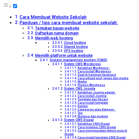
Cara Membuat Website Sekolah
Panduan / tips cara membuat website sekolah:
Tentukan tujuan website
Daftarkan nama domain
Memilih web hosting
Cloud hosting
Shared hosting
VPS hosting
Memilih platform untuk website
Sistem manajemen konten (CMS)
Sistem CMS Wordpress
Kelebihan Wordpress:
Cara Install Wordpress
Saat di halaman Dasboard
Cara upload post, pages dan media
Media
Plugins Wordpress
Sistem CMS Joomla
Kelebihan Joomla adalah:
Cara install Joomla
Template dan Desain
Cara install template
Konten
Categories atau Kategori :
Tag
Ekstensi dan module
Sistem CMS Drupal
Kelebihan CMS Drupal
Cara instalasi CMS Drupal
Cara menggunakan Admin area di
Drupal
Cara install template CMS Drupal