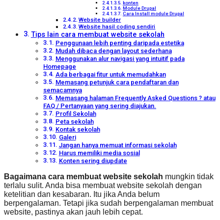
konten
Module Drupal
Cara Install module Drupal
Website builder
Website hasil coding sendiri
Tips lain cara membuat website sekolah
Penggunaan lebih penting daripada estetika
Mudah dibaca dengan layout sederhana
Menggunakan alur navigasi yang intuitif pada
Homepage
Ada berbagai fitur untuk memudahkan
Memasang petunjuk cara pendaftaran dan
semacamnya
Memasang halaman Frequently Asked Questions ? atau
FAQ / Pertanyaan yang sering diajukan.
Profil Sekolah
Peta sekolah
Kontak sekolah
Galeri
Jangan hanya memuat informasi sekolah
Harus memiliki media sosial
Konten sering diupdate
Bagaimana cara membuat website sekolah
mungkin tidak
terlalu sulit. Anda bisa membuat website sekolah dengan
ketelitian dan kesabaran. Itu jika Anda belum
berpengalaman. Tetapi jika sudah berpengalaman membuat
website, pastinya akan jauh lebih cepat.