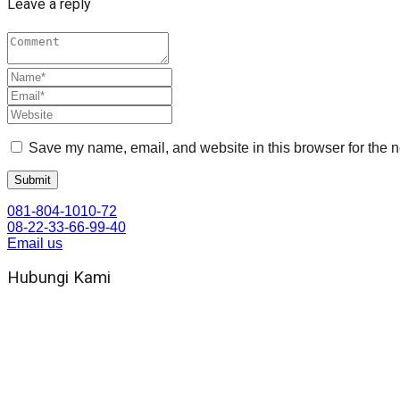
Leave a reply
Save my name, email, and website in this browser for the n
081-804-1010-72
08-22-33-66-99-40
Email us
Hubungi Kami
WA 081 804 1010 72 (24 Jam)
Jam Kerja Kantor : 08.00–17.00 WIB
Alamat kantor
Jl. Gorongan 6 199B Condong Catur Kec. Depok, Kabupaten 