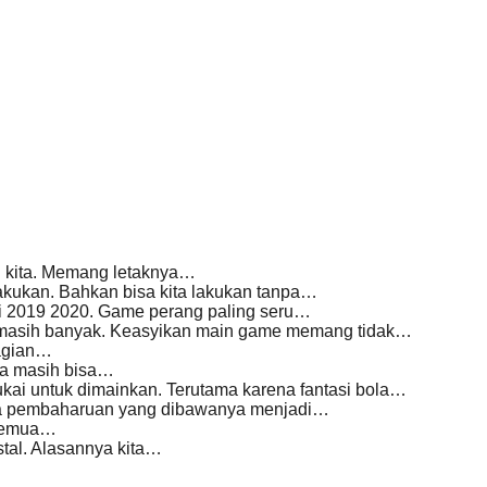
P kita. Memang letaknya…
kukan. Bahkan bisa kita lakukan tanpa…
 ini 2019 2020. Game perang paling seru…
 masih banyak. Keasyikan main game memang tidak…
bagian…
ta masih bisa…
ukai untuk dimainkan. Terutama karena fantasi bola…
apa pembaharuan yang dibawanya menjadi…
 semua…
tal. Alasannya kita…