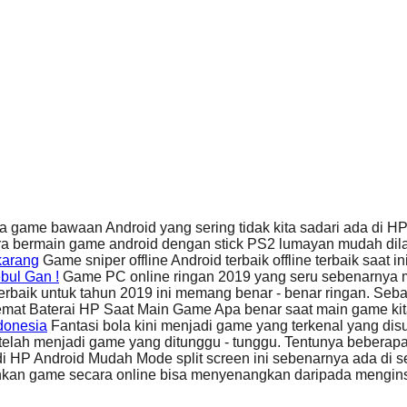
 game bawaan Android yang sering tidak kita sadari ada di H
a bermain game android dengan stick PS2 lumayan mudah dila
karang
Game sniper offline Android terbaik offline terbaik saat
bul Gan !
Game PC online ringan 2019 yang seru sebenarnya
erbaik untuk tahun 2019 ini memang benar - benar ringan. Se
at Baterai HP Saat Main Game Apa benar saat main game ki
donesia
Fantasi bola kini menjadi game yang terkenal yang dis
elah menjadi game yang ditunggu - tunggu. Tentunya beber
di HP Android Mudah Mode split screen ini sebenarnya ada di
nkan game secara online bisa menyenangkan daripada mengins