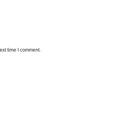
ext time I comment.
Sleman, Daerah Istimewa Yogyakarta 55281