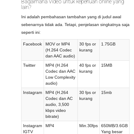
Bagaimana Video untuk keperluan online yang
lain?
Ini adalah pembahasan tambahan yang di judul awal
sebenarnya tidak ada. Tetapi, penjelasan singkatnya saja
seperti ini:
Facebook
MOV or MP4
30 fps or
1.75GB
(H.264 Codec
kurang
dan AAC audio)
Twitter
MP4 (H.264
40 fps or
15MB
Codec dan AAC
kurang
Low Complexity
audio)
Instagram
MP4 (H.264
30 fps or
15mb
Codec dan AC
kurang
audio, 3,500
kbps video
bitrate)
Instagram
MP4
Min.30fps
650MB/3.6GB
IGTV
Yang besar