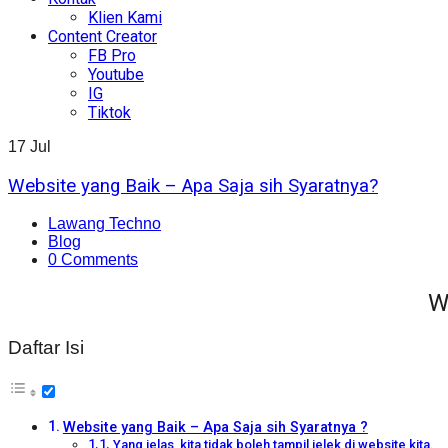
Klien Kami
Content Creator
FB Pro
Youtube
IG
Tiktok
17
Jul
Website yang Baik – Apa Saja sih Syaratnya?
Lawang Techno
Blog
0 Comments
W
Daftar Isi
Website yang Baik – Apa Saja sih Syaratnya ?
Yang jelas, kita tidak boleh tampil jelek di website kita.