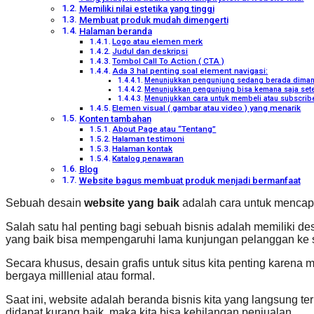
Memiliki nilai estetika yang tinggi
Membuat produk mudah dimengerti
Halaman beranda
Logo atau elemen merk
Judul dan deskripsi
Tombol Call To Action ( CTA )
Ada 3 hal penting soal element navigasi:
Menunjukkan pengunjung sedang berada dima
Menunjukkan pengunjung bisa kemana saja setel
Menunjukkan cara untuk membeli atau subscribe
Elemen visual ( gambar atau video ) yang menarik
Konten tambahan
About Page atau “Tentang”
Halaman testimoni
Halaman kontak
Katalog penawaran
Blog
Website bagus membuat produk menjadi bermanfaat
Sebuah desain
website yang baik
adalah cara untuk mencapa
Salah satu hal penting bagi sebuah bisnis adalah memiliki de
yang baik bisa mempengaruhi lama kunjungan pelanggan ke si
Secara khusus, desain grafis untuk situs kita penting karena
bergaya milllenial atau formal.
Saat ini, website adalah beranda bisnis kita yang langsung ter
didapat kurang baik, maka kita bisa kehilangan penjualan.