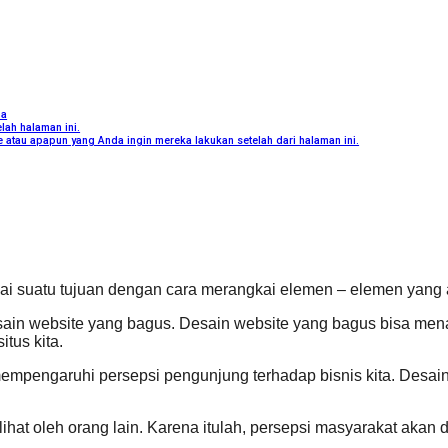
na
ah halaman ini.
 atau apapun yang Anda ingin mereka lakukan setelah dari halaman ini.
i suatu tujuan dengan cara merangkai elemen – elemen yang a
sain website yang bagus. Desain website yang bagus bisa menaik
tus kita.
 mempengaruhi persepsi pengunjung terhadap bisnis kita. Desain
lihat oleh orang lain. Karena itulah, persepsi masyarakat akan 