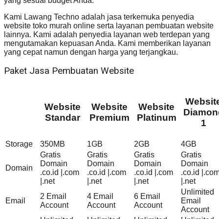
yang sesuai budget Anda.
Kami Lawang Techno adalah jasa terkemuka penyedia
website toko murah online serta layanan pembuatan website
lainnya. Kami adalah penyedia layanan web terdepan yang
mengutamakan kepuasan Anda. Kami memberikan layanan
yang cepat namun dengan harga yang terjangkau.
Paket Jasa Pembuatan Website
Websit
Website
Website
Website
Diamon
Standar
Premium
Platinum
1
Storage
350MB
1GB
2GB
4GB
Gratis
Gratis
Gratis
Gratis
Domain
Domain
Domain
Domain
Domain
.co.id |.com
.co.id |.com
.co.id |.com
.co.id |.co
|.net
|.net
|.net
|.net
Unlimited
2 Email
4 Email
6 Email
Email
Email
Account
Account
Account
Account