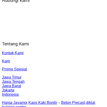
Hubungi Kami
WA 081 804 1010 72 (24 Jam)
Jam Kerja Kantor : 08.00–17.00 WIB
Alamat kantor
Jl. Gorongan 6 199B Condong Catur Kec. Depok, Kabupaten
Sleman, Daerah Istimewa Yogyakarta 55281
Tentang Kami
Kontak Kami
Karir
Promo Spesial
Jawa Timur
Jawa Tengah
Jawa Barat
Jakarta
Indonesia
Harga Jayamix
Kaos Kaki Bordir
–
Beton Precast
diklat
training center