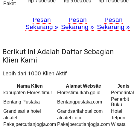
Rp 7.000.000
Rp 9.000.000
Rp 10.000.000
Paket
Pesan
Pesan
Pesan
Sekarang »
Sekarang »
Sekarang »
Berikut Ini Adalah Daftar Sebagian
Klien Kami
Lebih dari 1000 Klien Aktif
Nama Klien
Alamat Website
Jenis
kabupaten Flores timur
Florestimurkab.go.id
Pemerinta
Penerbit
Bentang Pustaka
Bentangpustaka.com
Buku
Grand sarila hotel
Grandsarilahotel.com
Hotel
alcatel
alcatel.co.id
Telpon
Pakejpercutianjogja.com
Pakejpercutianjogja.com
Wisata