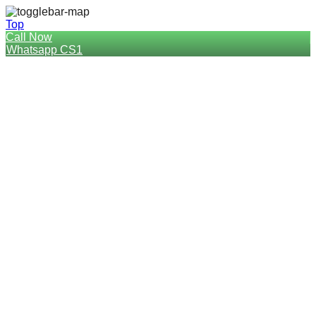
Top
Call Now
Whatsapp CS1