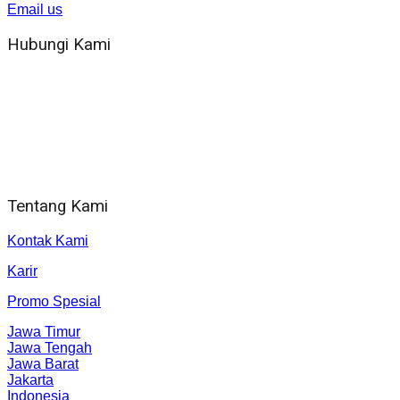
Email us
Hubungi Kami
WA 081 804 1010 72 (24 Jam)
Jam Kerja Kantor : 08.00–17.00 WIB
Alamat kantor
Jl. Gorongan 6 199B Condong Catur Kec. Depok, Kabupaten
Sleman, Daerah Istimewa Yogyakarta 55281
Tentang Kami
Kontak Kami
Karir
Promo Spesial
Jawa Timur
Jawa Tengah
Jawa Barat
Jakarta
Indonesia