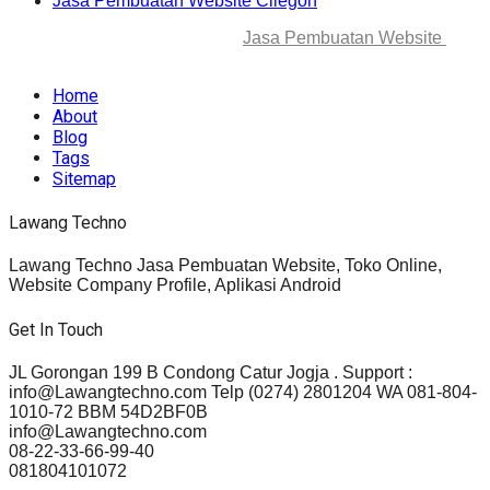
Jasa Pembuatan Website Cilegon
© 2025-2045 Lawang Techno
Jasa Pembuatan Website
. All
rights reserved.
Home
About
Blog
Tags
Sitemap
Lawang Techno
Lawang Techno Jasa Pembuatan Website, Toko Online,
Website Company Profile, Aplikasi Android
Get In Touch
JL Gorongan 199 B Condong Catur Jogja . Support :
info@Lawangtechno.com Telp (0274) 2801204 WA 081-804-
1010-72 BBM 54D2BF0B
info@Lawangtechno.com
08-22-33-66-99-40
081804101072