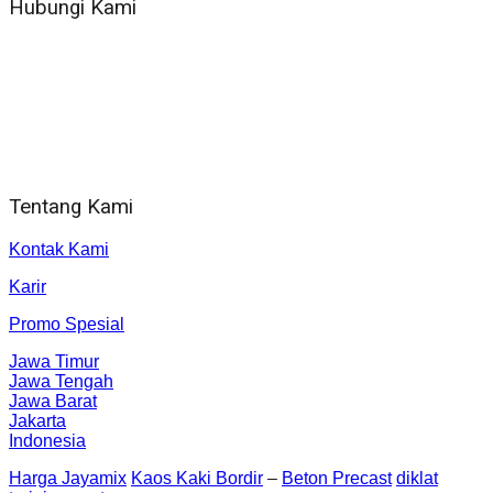
Hubungi Kami
WA 081 804 1010 72 (24 Jam)
Jam Kerja Kantor : 08.00–17.00 WIB
Alamat kantor
Jl. Gorongan 6 199B Condong Catur Kec. Depok, Kabupaten
Sleman, Daerah Istimewa Yogyakarta 55281
Tentang Kami
Kontak Kami
Karir
Promo Spesial
Jawa Timur
Jawa Tengah
Jawa Barat
Jakarta
Indonesia
Harga Jayamix
Kaos Kaki Bordir
–
Beton Precast
diklat