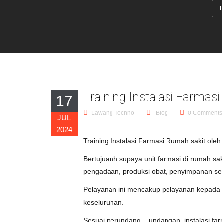
Training Instalasi Farmas
17
Lawang Techno
Blog
0 Comments
JUL
2024
Training Instalasi Farmasi Rumah sakit oleh
Bertujuanh supaya unit farmasi di rumah s
pengadaan, produksi obat, penyimpanan sert
Pelayanan ini mencakup pelayanan kepada p
keseluruhan.
Sesuai perundang – undangan, instalasi far