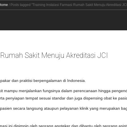
Home
/
Posts tagged "Training Instalasi Farmasi Rumah Sakit Menuju Akreditasi JCI
i Rumah Sakit Menuju Akreditasi JCI
 pakar dan praktisi berpengalaman di Indonesia.
akit mampu menjalankan fungsinya dalam perencanaan hingga pengendal
a penyiapan tempat sesuai standar dan juga dispensing obat ke pasian
asien secara langsung ataupun pelayanan klinik yang merupakan bagi
masi ini dipimpin oleh seorang apoteker dan dibantu oleh seorang as