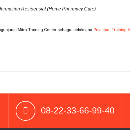
farmasian Residensial (Home Pharmacy Care)
ngunjungi Mitra Training Center sebagai pelaksana
Pelatihan Training 
08-22-33-66-99-40