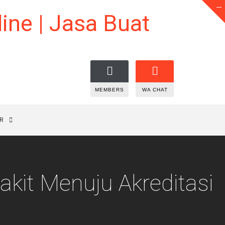
MEMBERS
WA CHAT
R
akit Menuju Akreditasi