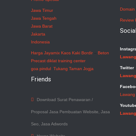
Domain 
Jawa Timur
Jawa Tengah
Review 
Jawa Barat
Socia
Jakarta
Indonesia
Instagr
Harga Jayamix
Kaos Kaki Bordir
–
Beton
Lawang
Precast
diklat training center
Twitter
goa pindul
Tukang Taman Jogja
Lawang
Friends
Facebo
Lawang
Download Surat Penawaran /
Youtub
Proposal Jasa Pembuatan Website, Jasa
Lawang
Seo, Jasa Adwords