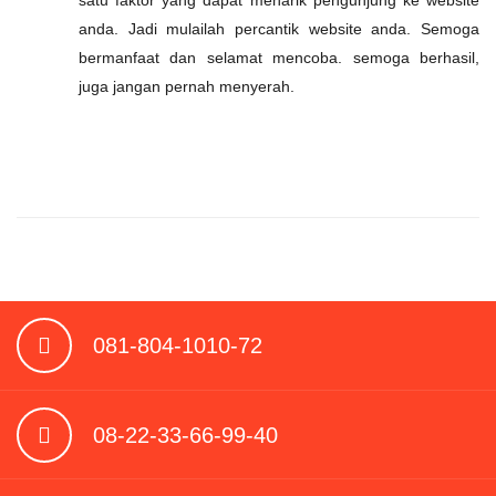
satu faktor yang dapat menarik pengunjung ke website
anda. Jadi mulailah percantik website anda. Semoga
bermanfaat dan selamat mencoba. semoga berhasil,
juga jangan pernah menyerah.
081-804-1010-72
08-22-33-66-99-40