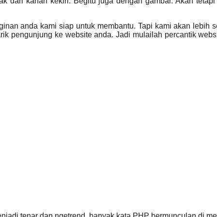
erak dari kanan kekiri. Begitu juga dengan gambar. Akan tet
inginan anda kami siap untuk membantu. Tapi kami akan lebih
narik pengunjung ke website anda. Jadi mulailah percantik w
njadi tenar dan ngetrend, banyak kata PHP bermunculan di me