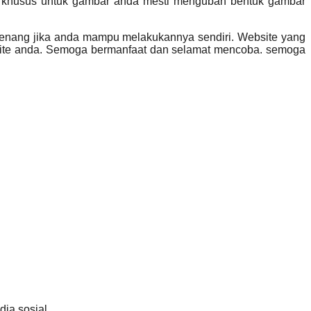
api khusus untuk gambar anda mesti mengubah bentuk gambar
 senang jika anda mampu melakukannya sendiri. Website yang
ebsite anda. Semoga bermanfaat dan selamat mencoba. semoga
dia sosial,…