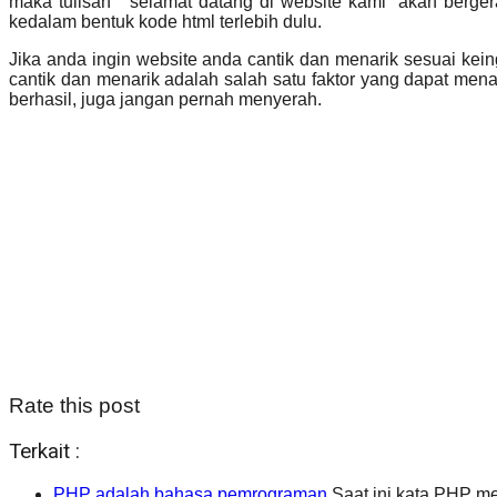
maka tulisan ” selamat datang di website kami” akan berg
kedalam bentuk kode html terlebih dulu.
Jika anda ingin website anda cantik dan menarik sesuai ke
cantik dan menarik adalah salah satu faktor yang dapat me
berhasil, juga jangan pernah menyerah.
Rate this post
Terkait :
PHP adalah bahasa pemrograman
Saat ini kata PHP me