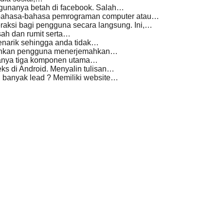
unanya betah di facebook. Salah…
 bahasa-bahasa pemrograman computer atau…
aksi bagi pengguna secara langsung. Ini,…
ah dan rumit serta…
enarik sehingga anda tidak…
ngkinkan pengguna menerjemahkan…
hanya tiga komponen utama…
ks di Android. Menyalin tulisan…
i banyak lead ? Memiliki website…