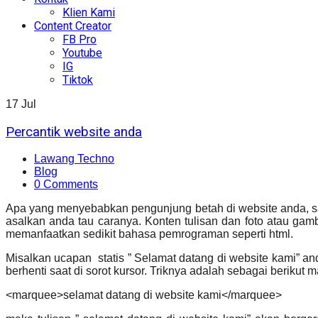
Klien Kami
Content Creator
FB Pro
Youtube
IG
Tiktok
17
Jul
Percantik website anda
Lawang Techno
Blog
0 Comments
Apa yang menyebabkan pengunjung betah di website anda, sa
asalkan anda tau caranya. Konten tulisan dan foto atau gamb
memanfaatkan sedikit bahasa pemrograman seperti html.
Misalkan ucapan statis ” Selamat datang di website kami” an
berhenti saat di sorot kursor. Triknya adalah sebagai berikut
<marquee>selamat datang di website kami</marquee>