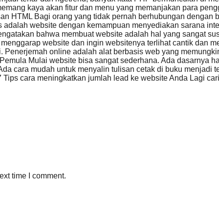
mang kaya akan fitur dan menu yang memanjakan para pengg
san HTML Bagi orang yang tidak pernah berhubungan dengan
s adalah website dengan kemampuan menyediakan sarana inter
mengatakan bahwa membuat website adalah hal yang sangat sus
enggarap website dan ingin websitenya terlihat cantik dan m
 ini. Penerjemah online adalah alat berbasis web yang memu
Pemula Mulai website bisa sangat sederhana. Ada dasarnya 
da cara mudah untuk menyalin tulisan cetak di buku menjadi te
 Tips cara meningkatkan jumlah lead ke website Anda Lagi car
ext time I comment.