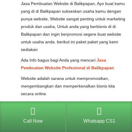
Jasa Pembuatan Website di Balikpapan, Ayo buat kamu
yang di di Balikpapan sukseskan usaha kamu dengan
punya website, Website sangat penting untuk marketing
produk dan usaha, Untuk anda yang berbisnis di di
Balikpapan dan ingin berpromosi segere buat website
untuk usaha anda. berikut ini paket paket yang kami
sediakan
Ada Info bagus bagi Anda yang mencari
Jasa
Pembuatan Website Profesional di Balikpapan
Website adalah sarana untuk mempromosikan,
mengembangkan dan memperkenalkan bisnis kita
secara online.
Paket Jasa Pembuatan Website
Website
Website
Website
W
Call Now
Whatsapp CS1
Standar
Premium
Platinum
Di