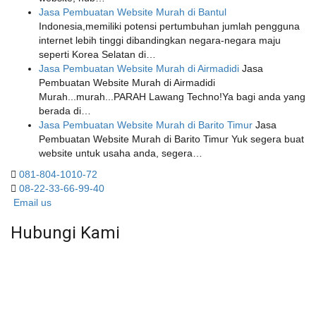
Jasa Pembuatan Website Murah di Bantul
Indonesia,memiliki potensi pertumbuhan jumlah pengguna
internet lebih tinggi dibandingkan negara-negara maju
seperti Korea Selatan di…
Jasa Pembuatan Website Murah di Airmadidi
Jasa
Pembuatan Website Murah di Airmadidi
Murah...murah...PARAH Lawang Techno!Ya bagi anda yang
berada di…
Jasa Pembuatan Website Murah di Barito Timur
Jasa
Pembuatan Website Murah di Barito Timur Yuk segera buat
website untuk usaha anda, segera…
081-804-1010-72
08-22-33-66-99-40
Email us
Hubungi Kami
WA 081 804 1010 72 (24 Jam)
Jam Kerja Kantor : 08.00–17.00 WIB
Alamat kantor
Jl. Gorongan 6 199B Condong Catur Kec. Depok, Kabupaten