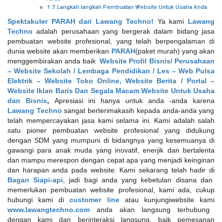
Langkah langkah Pembuatan Website Untuk Usaha Anda
Spektakuler PARAH dari Lawang Techno!
Ya kami
Lawang
Techno
adalah perusahaan yang bergerak dalam bidang jasa
pembuatan website profesional, yang telah berpengalaman di
dunia website akan memberikan
PARAH
(paket murah) yang akan
menggembirakan anda baik
Website Profil Bisnis/ Perusahaan
– Website Sekolah / Lembaga Pendidikan / Les – Web Pulsa
Elektrik – Website Toko Online, Website Berita / Portal –
Website Iklan Baris Dan Segala Macam Website Untuk Usaha
dan Bisnis
,
Apresiasi ini hanya untuk anda -anda karena
Lawang Techno
sangat berterimakasih kepada anda-anda yang
telah mempercayakan jasa kami selama ini. Kami adalah salah
satu pioner pembuatan website profesional yang didukung
dengan SDM yang mumpuni di bidangnya yang kesemuanya di
gawangi para anak muda yang inovatif, enerjik dan bertalenta
dan mampu merespon dengan cepat apa yang menjadi keinginan
dan harapan anda pada website. Kami sekarang telah hadir di
Bagan Siapi-api
, jadi bagi anda yang kebetulan disana dan
memerlukan pembuatan website profesional, kami ada, cukup
hubungi kami di
customer line
atau kunjungiwebsite kami
www.lawangtechno.com
anda akan langsung terhubung
dengan kami dan berinteraksi langsung, baik pemesanan