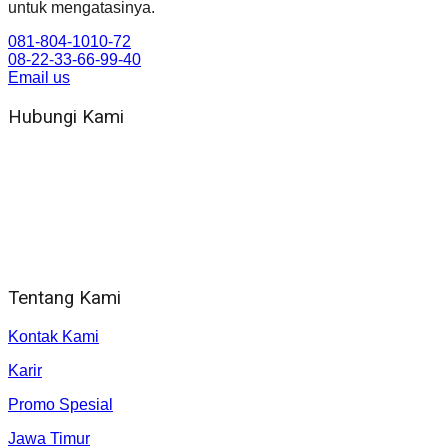
untuk mengatasinya.
081-804-1010-72
08-22-33-66-99-40
Email us
Hubungi Kami
WA 081 804 1010 72 (24 Jam)
Jam Kerja Kantor : 08.00–17.00 WIB
Alamat kantor
Jl. Gorongan 6 199B Condong Catur Kec. Depok, Kabupaten
Sleman, Daerah Istimewa Yogyakarta 55281
Tentang Kami
Kontak Kami
Karir
Promo Spesial
Jawa Timur