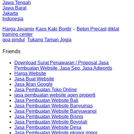
Jawa Tengah
Jawa Barat
Jakarta
Indonesia
Harga Jayamix
Kaos Kaki Bordir
–
Beton Precast
diklat
training center
goa pindul
Tukang Taman Jogja
Friends
Download Surat Penawaran / Proposal Jasa
Pembuatan Website, Jasa Seo, Jasa Adwords
Harga Website
Jasa Buat Website
Jasa Iklan Google
Jasa Pembuatan Toko Online
jasa pembuatan website agen properti
Jasa Pembuatan Website Bali
Jasa Pembuatan Website Banyumas
Jasa Pembuatan Website Banyuwangi
Jasa Pembuatan Website Bisnis
Jasa Pembuatan Website Boyolali
Jasa Pembuatan Website Desa
Jasa Pembuatan Website ekspor impor