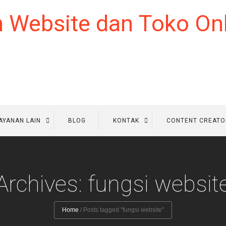
AYANAN LAIN
BLOG
KONTAK
CONTENT CREATO
Archives: fungsi websit
Home
/
Posts tagged "fungsi website"