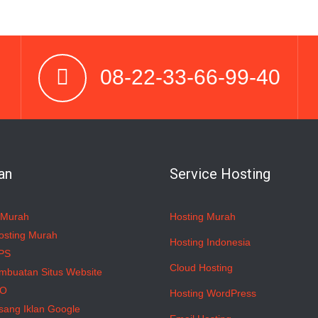
08-22-33-66-99-40
an
Service Hosting
 Murah
Hosting Murah
osting Murah
Hosting Indonesia
PS
Cloud Hosting
mbuatan Situs Website
EO
Hosting WordPress
sang Iklan Google