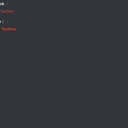
ok
:
 Techno
e :
:
 Techno