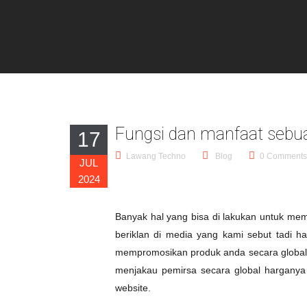
Fungsi dan manfaat sebu
17
Lawang Techno
Blog
0 Comments
JUL
2024
Banyak hal yang bisa di lakukan untuk mem
beriklan di media yang kami sebut tadi h
mempromosikan produk anda secara global ta
menjakau pemirsa secara global harganya 
website.