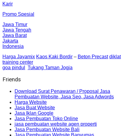
Karir
Promo Spesial
Jawa Timur
Jawa Tengah
Jawa Barat
Jakarta
Indonesia
Harga Jayamix
Kaos Kaki Bordir
–
Beton Precast
diklat
training center
goa pindul
Tukang Taman Jogja
Friends
Download Surat Penawaran / Proposal Jasa
Pembuatan Website, Jasa Seo, Jasa Adwords
Harga Website
Jasa Buat Website
Jasa Iklan Google
Jasa Pembuatan Toko Online
jasa pembuatan website agen properti
Jasa Pembuatan Website Bali
Jasa Pembuatan Website Banyumas