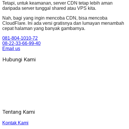
Tetapi, untuk keamanan, server CDN tetap lebih aman
daripada server tunggal shared atau VPS kita.
Nah, bagi yang ingin mencoba CDN, bisa mencoba
CloudFlare. Ini ada versi gratisnya dan lumayan menambah
cepat halaman yang banyak gambarnya.
081-804-1010-72
08-22-33-66-99-40
Email us
Hubungi Kami
WA 081 804 1010 72 (24 Jam)
Jam Kerja Kantor : 08.00–17.00 WIB
Alamat kantor
Jl. Gorongan 6 199B Condong Catur Kec. Depok, Kabupaten
Sleman, Daerah Istimewa Yogyakarta 55281
Tentang Kami
Kontak Kami