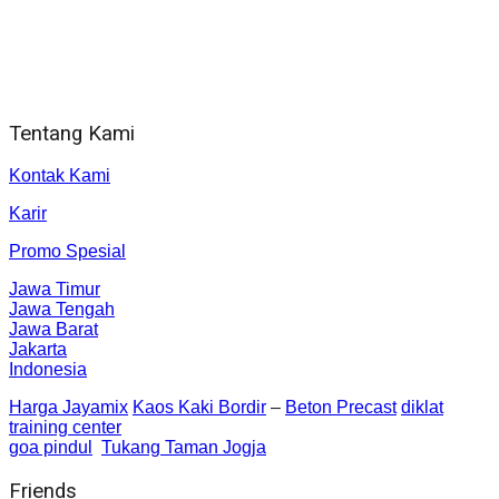
Alamat kantor
Jl. Gorongan 6 199B Condong Catur Kec. Depok, Kabupaten
Sleman, Daerah Istimewa Yogyakarta 55281
Tentang Kami
Kontak Kami
Karir
Promo Spesial
Jawa Timur
Jawa Tengah
Jawa Barat
Jakarta
Indonesia
Harga Jayamix
Kaos Kaki Bordir
–
Beton Precast
diklat
training center
goa pindul
Tukang Taman Jogja
Friends