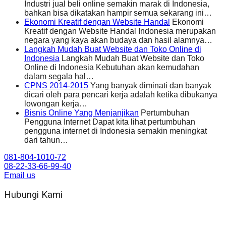
Industri jual beli online semakin marak di Indonesia,
bahkan bisa dikatakan hampir semua sekarang ini…
Ekonomi Kreatif dengan Website Handal
Ekonomi
Kreatif dengan Website Handal Indonesia merupakan
negara yang kaya akan budaya dan hasil alamnya…
Langkah Mudah Buat Website dan Toko Online di
Indonesia
Langkah Mudah Buat Website dan Toko
Online di Indonesia Kebutuhan akan kemudahan
dalam segala hal…
CPNS 2014-2015
Yang banyak diminati dan banyak
dicari oleh para pencari kerja adalah ketika dibukanya
lowongan kerja…
Bisnis Online Yang Menjanjikan
Pertumbuhan
Pengguna Internet Dapat kita lihat pertumbuhan
pengguna internet di Indonesia semakin meningkat
dari tahun…
081-804-1010-72
08-22-33-66-99-40
Email us
Hubungi Kami
WA 081 804 1010 72 (24 Jam)
Jam Kerja Kantor : 08.00–17.00 WIB