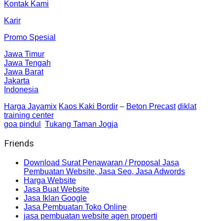
Kontak Kami
Karir
Promo Spesial
Jawa Timur
Jawa Tengah
Jawa Barat
Jakarta
Indonesia
Harga Jayamix
Kaos Kaki Bordir
–
Beton Precast
diklat
training center
goa pindul
Tukang Taman Jogja
Friends
Download Surat Penawaran / Proposal Jasa
Pembuatan Website, Jasa Seo, Jasa Adwords
Harga Website
Jasa Buat Website
Jasa Iklan Google
Jasa Pembuatan Toko Online
jasa pembuatan website agen properti