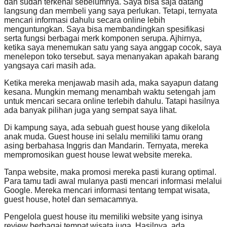
dan sudah terkenal sebelumnya. Saya bisa saja datang
langsung dan membeli yang saya perlukan. Tetapi, ternyata
mencari informasi dahulu secara online lebih
menguntungkan. Saya bisa membandingkan spesifikasi
serta fungsi berbagai merk komponen serupa. Ajhirnya,
ketika saya menemukan satu yang saya anggap cocok, saya
menelepon toko tersebut. saya menanyakan apakah barang
yangsaya cari masih ada.
Ketika mereka menjawab masih ada, maka sayapun datang
kesana. Mungkin memang menambah waktu setengah jam
untuk mencari secara online terlebih dahulu. Tatapi hasilnya
ada banyak pilihan juga yang sempat saya lihat.
Di kampung saya, ada sebuah guest house yang dikelola
anak muda. Guest house ini selalu memiliki tamu orang
asing berbahasa Inggris dan Mandarin. Ternyata, mereka
mempromosikan guest house lewat website mereka.
Tanpa website, maka promosi mereka pasti kurang optimal.
Para tamu tadi awal mulanya pasti mencari informasi melalui
Google. Mereka mencari informasi tentang tempat wisata,
guest house, hotel dan semacamnya.
Pengelola guest house itu memiliki website yang isinya
review berbagai tempat wisata juga. Hasilnya, ada