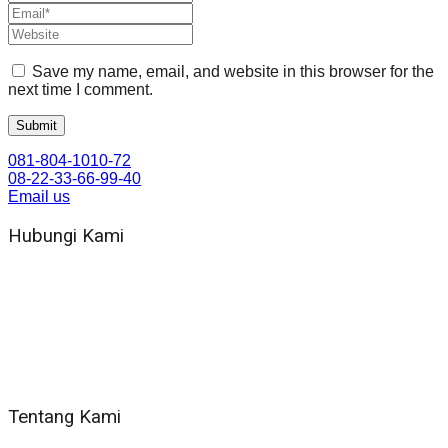
Save my name, email, and website in this browser for the
next time I comment.
081-804-1010-72
08-22-33-66-99-40
Email us
Hubungi Kami
WA 081 804 1010 72 (24 Jam)
Jam Kerja Kantor : 08.00–17.00 WIB
Alamat kantor
Jl. Gorongan 6 199B Condong Catur Kec. Depok, Kabupaten
Sleman, Daerah Istimewa Yogyakarta 55281
Tentang Kami